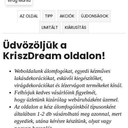
d
Virág Mánia
a
AZ OLDAL
TIPP
AKCIÓK
ÚJDONSÁGOK
l
LIMITÁLT
KIÁRUSÍTÁS
o
Üdvözöljük a
n
KriszDream oldalon!
!
Weboldalunk álomfogókat, egyedi kézműves
lakásdekorációkat, esküvői kiegészítőket,
virágdekorációkat és lézervágott termékeket kínál.
Felhívjuk kedves vásárlóink figyelmét,
hogy üzletünk kizárólag webáruházként üzemel.
Az oldalon a kész álomfogóinkból típusonként
általában 1-2 db vásárolható meg azonnal, mert
egyediek, utána kérésre készítünk, olyat vagy