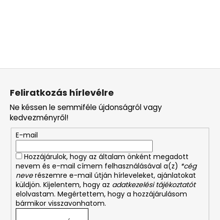
L
á
Feliratkozás hírlevélre
b
Ne késsen le semmiféle újdonságról vagy
l
kedvezményről!
é
E-mail
c
Hozzájárulok, hogy az általam önként megadott
nevem és e-mail címem felhasználásával a(z)
*cég
neve
részemre e-mail útján hírleveleket, ajánlatokat
küldjön. Kijelentem, hogy az
adatkezelési tájékoztatót
elolvastam. Megértettem, hogy a hozzájárulásom
bármikor visszavonhatom.