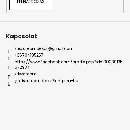
FELIRATKOZÁS
Kapcsolat
kriszdreamdekor
@
gmail.com
+36704185257
https://www.facebook.com/profile.php?id=100089135
672934
kriszdream
@kriszdreamdekor?lang=hu-hu