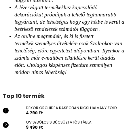
nagyon hasonlót.
A lézervágott termékekhez kapcsolódó
dekorációkat próbáljuk a lehető leghamarabb
legyártani, de lehetséges hogy egy hétbe is kerül a
beérkező rendelések számától függően .
Az online megrendelt, és ki is fizetett
termékek személyes átvételére csak Szolnokon van
lehetőség, előre egyeztetett időpontban. Ilyenkor a
számla már e-mailben elküldésre kerül átadás
előtt. Utólagos kézpénzes fizetésre semmilyen
módon nincs lehetőség!
Top 10 termék
DEKOR ORCHIDEA KASPÓBAN KICSI HALVÁNY ZÖLD
4 790 Ft
OVIS/BÖLCSIS BÚCSÚZTATÓS TÁBLA
9 490 Ft