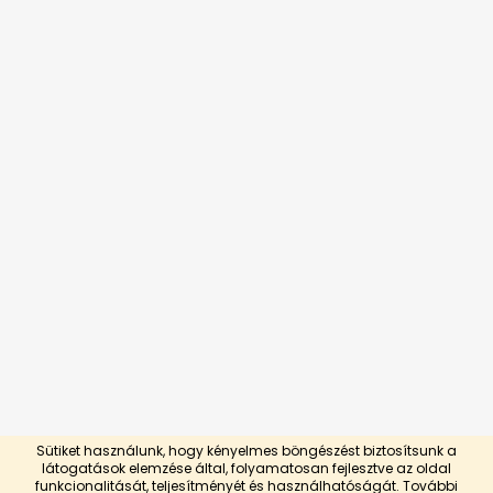
Sütiket használunk, hogy kényelmes böngészést biztosítsunk a
látogatások elemzése által, folyamatosan fejlesztve az oldal
Shoptet készítette
funkcionalitását, teljesítményét és használhatóságát.
További