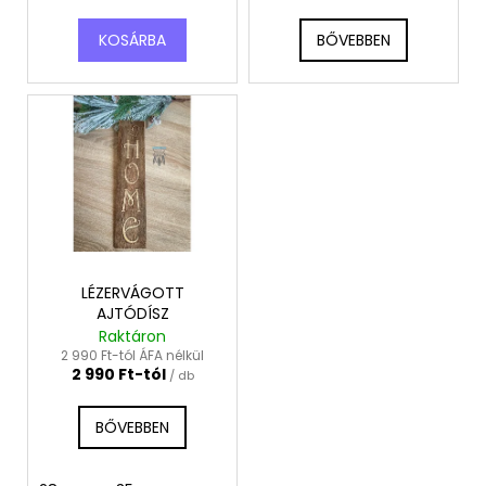
4
t
490
Ft
KOSÁRBA
BŐVEBBEN
á
j
a
LÉZERVÁGOTT
AJTÓDÍSZ
Raktáron
2 990 Ft-tól ÁFA nélkül
2 990 Ft-tól
/ db
BŐVEBBEN