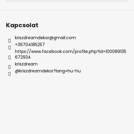
e
i
Kapcsolat
kriszdreamdekor
@
gmail.com
+36704185257
https://www.facebook.com/profile.php?id=100089135
672934
kriszdream
@kriszdreamdekor?lang=hu-hu