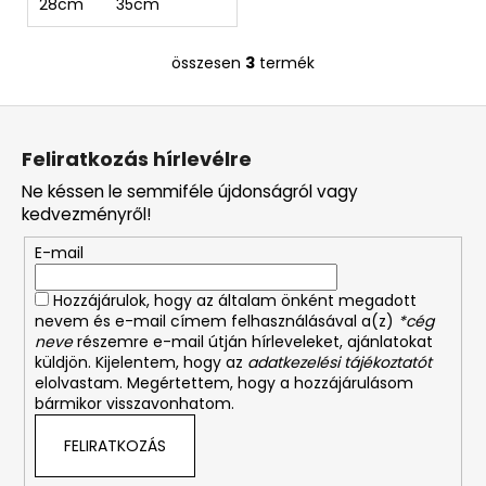
28cm
35cm
összesen
3
termék
L
i
L
s
á
t
Feliratkozás hírlevélre
a
b
i
Ne késsen le semmiféle újdonságról vagy
l
r
kedvezményről!
é
á
E-mail
c
n
y
Hozzájárulok, hogy az általam önként megadott
í
nevem és e-mail címem felhasználásával a(z)
*cég
t
neve
részemre e-mail útján hírleveleket, ajánlatokat
á
küldjön. Kijelentem, hogy az
adatkezelési tájékoztatót
s
elolvastam. Megértettem, hogy a hozzájárulásom
bármikor visszavonhatom.
e
l
FELIRATKOZÁS
e
m