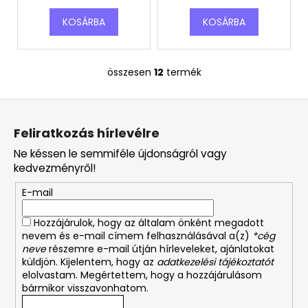
KOSÁRBA
KOSÁRBA
összesen
12
termék
L
i
L
s
á
t
Feliratkozás hírlevélre
a
b
i
Ne késsen le semmiféle újdonságról vagy
l
r
kedvezményről!
é
á
E-mail
c
n
y
Hozzájárulok, hogy az általam önként megadott
í
nevem és e-mail címem felhasználásával a(z)
*cég
t
neve
részemre e-mail útján hírleveleket, ajánlatokat
á
küldjön. Kijelentem, hogy az
adatkezelési tájékoztatót
s
elolvastam. Megértettem, hogy a hozzájárulásom
bármikor visszavonhatom.
e
l