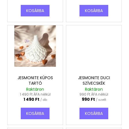
990
t
Ft
KOSÁRBA
KOSÁRBA
á
j
a
JESMONITE KÚPOS
JESMONITE DUCI
TARTÓ
SZÍVECSKÉK
Raktáron
Raktáron
1 490 Ft ÁFA nélkül
990 Ft ÁFA nélkül
1 490 Ft
990 Ft
/ db
/ szett
KOSÁRBA
KOSÁRBA