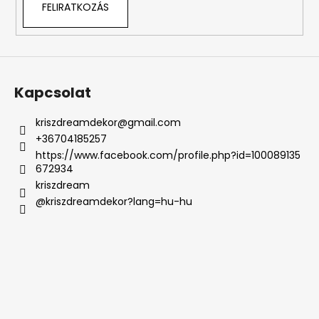
FELIRATKOZÁS
e
m
e
i
Kapcsolat
kriszdreamdekor
@
gmail.com
+36704185257
https://www.facebook.com/profile.php?id=100089135
672934
kriszdream
@kriszdreamdekor?lang=hu-hu