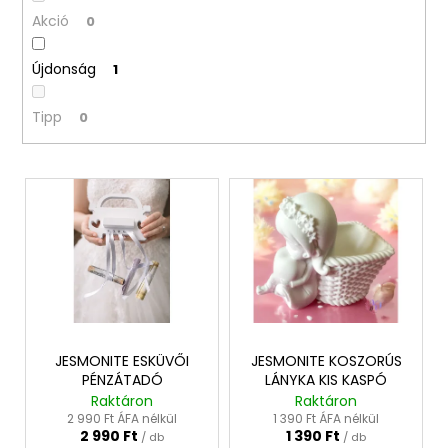
z
Akció
0
é
A
Újdonság
s
1
j
e
á
Tipp
0
n
l
j
T
u
e
k
r
m
DEKOR
é
CSÓNAKORCHIDEA
KASPÓBAN
k
HALVÁNY
e
RÓZSASZÍN
k
JESMONITE ESKÜVŐI
JESMONITE KOSZORÚS
11
PÉNZÁTADÓ
LÁNYKA KIS KASPÓ
990
l
Ft
Raktáron
Raktáron
i
Korábbi:
2 990 Ft ÁFA nélkül
1 390 Ft ÁFA nélkül
12
2 990 Ft
1 390 Ft
s
/ db
/ db