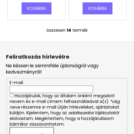
KOSÁRBA
KOSÁRBA
összesen
14
termék
L
i
L
s
á
t
Feliratkozás hírlevélre
a
b
i
Ne késsen le semmiféle újdonságról vagy
l
r
kedvezményről!
é
á
E-mail
c
n
y
Hozzájárulok, hogy az általam önként megadott
í
nevem és e-mail címem felhasználásával a(z)
*cég
t
neve
részemre e-mail útján hírleveleket, ajánlatokat
á
küldjön. Kijelentem, hogy az
adatkezelési tájékoztatót
s
elolvastam. Megértettem, hogy a hozzájárulásom
bármikor visszavonhatom.
e
l