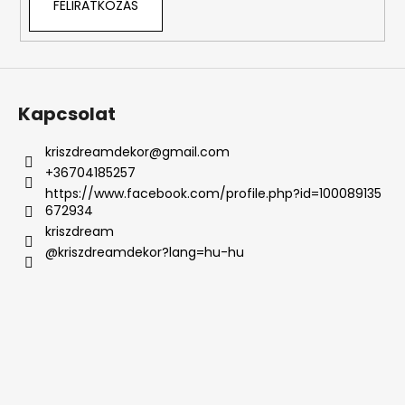
FELIRATKOZÁS
e
m
e
i
Kapcsolat
kriszdreamdekor
@
gmail.com
+36704185257
https://www.facebook.com/profile.php?id=100089135
672934
kriszdream
@kriszdreamdekor?lang=hu-hu