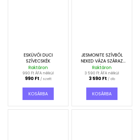
ESKÜVŐI DUCI
JESMONITE SZÍVBŐL
SZÍVECSKÉK
NEKED VÁZA SZÁRAZ
VIRÁGOS
Raktáron
Raktáron
990 Ft ÁFA nélkül
3 590 Ft ÁFA nélkül
990 Ft
3 590 Ft
/ szett
/ db
KOSÁRBA
KOSÁRBA