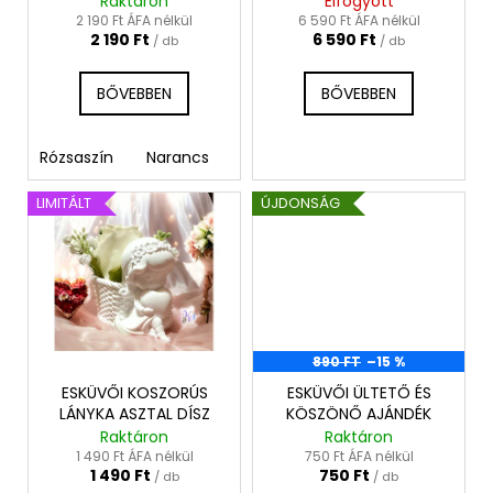
Raktáron
Elfogyott
i
2 190 Ft ÁFA nélkül
6 590 Ft ÁFA nélkül
2 190 Ft
6 590 Ft
s
/ db
/ db
t
BŐVEBBEN
BŐVEBBEN
á
j
a
Rózsaszín
Narancs
LIMITÁLT
ÚJDONSÁG
890 FT
–15 %
ESKÜVŐI KOSZORÚS
ESKÜVŐI ÜLTETŐ ÉS
LÁNYKA ASZTAL DÍSZ
KÖSZÖNŐ AJÁNDÉK
Raktáron
Raktáron
1 490 Ft ÁFA nélkül
750 Ft ÁFA nélkül
1 490 Ft
750 Ft
/ db
/ db