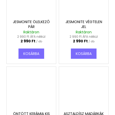
JESMONITE ÖLELKEZŐ
JESMONITE VÉGTELEN
PÁR
JEL
Raktáron
Raktáron
2 990 Ft ÁFA nélkül
2 990 Ft ÁFA nélkül
2 990 Ft
2 990 Ft
/ db
/ db
KOSÁRBA
KOSÁRBA
ÖNTÖTT KERÁMIA KIS
ASZTALDÍSZ MADÁRKÁK