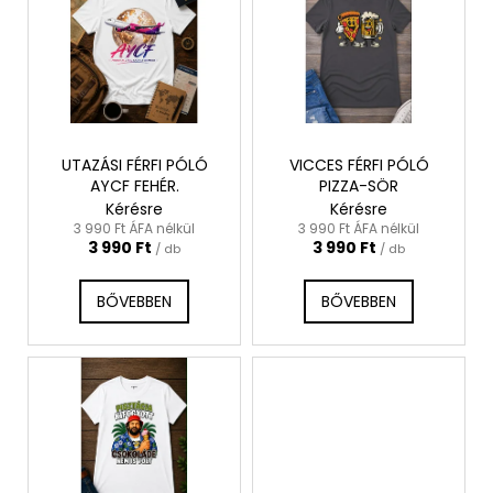
4
r
490
Ft
m
é
k
e
k
UTAZÁSI FÉRFI PÓLÓ
VICCES FÉRFI PÓLÓ
AYCF FEHÉR.
PIZZA-SÖR
l
Kérésre
Kérésre
i
3 990 Ft ÁFA nélkül
3 990 Ft ÁFA nélkül
3 990 Ft
3 990 Ft
s
/ db
/ db
t
BŐVEBBEN
BŐVEBBEN
á
j
a