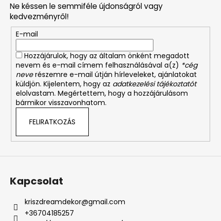
i
Ne késsen le semmiféle újdonságról vagy
l
r
kedvezményről!
é
á
E-mail
c
n
y
Hozzájárulok, hogy az általam önként megadott
í
nevem és e-mail címem felhasználásával a(z)
*cég
t
neve
részemre e-mail útján hírleveleket, ajánlatokat
á
küldjön. Kijelentem, hogy az
adatkezelési tájékoztatót
s
elolvastam. Megértettem, hogy a hozzájárulásom
bármikor visszavonhatom.
e
l
FELIRATKOZÁS
e
m
e
i
Kapcsolat
kriszdreamdekor
@
gmail.com
+36704185257