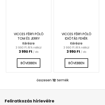
VICCES FÉRFI PÓLÓ
VICCES FÉRFI PÓLÓ
TOM ÉS JERRY
IDIÓTÁS FEHÉR.
Kérésre
Kérésre
3 990 Ft ÁFA nélkül
3 990 Ft ÁFA nélkül
3 990 Ft
3 990 Ft
/ db
/ db
BŐVEBBEN
BŐVEBBEN
összesen
12
termék
L
i
L
s
á
t
Feliratkozás hírlevélre
a
b