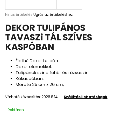
A
A
Nincs értékelés
Ugrás az értékeléshez
termék
j
DEKOR TULIPÁNOS
átlagos
á
értékelése
n
TAVASZi TÁL SZÍVES
5-
l
ből
j
KASPÓBAN
0,0
u
csillag.
k
Élethű Dekor tulipán.
Dekor elemekkel.
DEKOR
Tulipánok színe fehér és rózsaszín.
ORCHIDEA
Kőkaspóban.
KASPÓBAN
PÖTTYÖS
Mérete 25 cm x 26 cm,
FEHÉR
4
Várható kézbesítés:
2026.8.14
Szállítási lehetőségek
090
Ft
Korábbi:
Raktáron
4