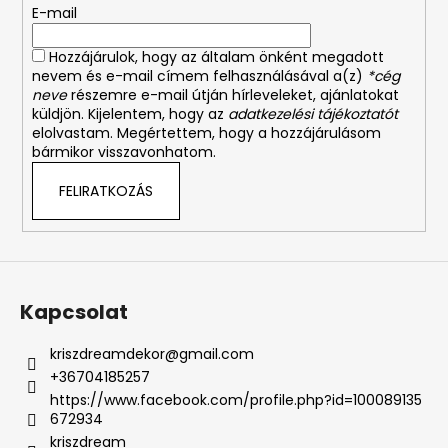
E-mail
c
Hozzájárulok, hogy az általam önként megadott
nevem és e-mail címem felhasználásával a(z)
*cég
neve
részemre e-mail útján hírleveleket, ajánlatokat
küldjön. Kijelentem, hogy az
adatkezelési tájékoztatót
elolvastam. Megértettem, hogy a hozzájárulásom
bármikor visszavonhatom.
FELIRATKOZÁS
Kapcsolat
kriszdreamdekor
@
gmail.com
+36704185257
https://www.facebook.com/profile.php?id=100089135
672934
kriszdream