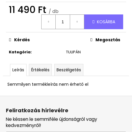
490
Ft
11 490 Ft
/ db
Egységár:
KOSÁRBA
Kérdés
Megosztás
Kategória
:
TULIPÁN
Leírás
Értékelés
Beszélgetés
Semmilyen termékleírás nem érhető el
L
á
Feliratkozás hírlevélre
b
Ne késsen le semmiféle újdonságról vagy
l
kedvezményről!
é