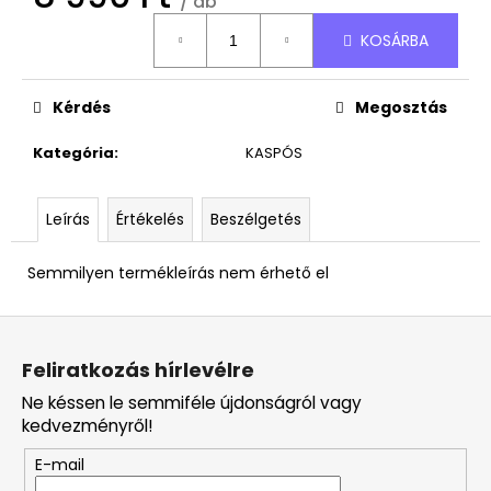
/ db
4
490
Egységár:
Ft
KOSÁRBA
Kérdés
Megosztás
Kategória
:
KASPÓS
Leírás
Értékelés
Beszélgetés
Semmilyen termékleírás nem érhető el
L
á
Feliratkozás hírlevélre
b
Ne késsen le semmiféle újdonságról vagy
l
kedvezményről!
é
E-mail
c