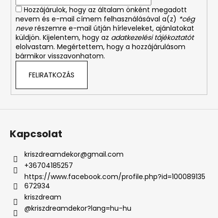
Hozzájárulok, hogy az általam önként megadott
nevem és e-mail címem felhasználásával a(z)
*cég
neve
részemre e-mail útján hírleveleket, ajánlatokat
küldjön. Kijelentem, hogy az
adatkezelési tájékoztatót
elolvastam. Megértettem, hogy a hozzájárulásom
bármikor visszavonhatom.
FELIRATKOZÁS
Kapcsolat
kriszdreamdekor
@
gmail.com
+36704185257
https://www.facebook.com/profile.php?id=100089135
672934
kriszdream
@kriszdreamdekor?lang=hu-hu