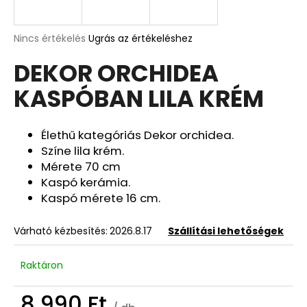
A
A
Nincs értékelés
Ugrás az értékeléshez
termék
j
DEKOR ORCHIDEA
átlagos
á
értékelése
n
KASPÓBAN LILA KRÉM
5-
l
ből
j
0,0
u
csillag.
Élethű kategóriás Dekor orchidea.
k
Színe lila krém.
Mérete 70 cm
Kaspó kerámia.
DEKOR
Kaspó mérete 16 cm.
ORCHIDEA
KASPÓBAN
HALVÁNY
Várható kézbesítés:
2026.8.17
Szállítási lehetőségek
CIRMOS
LILA
4
Raktáron
090
Ft
8 990 Ft
Korábbi: