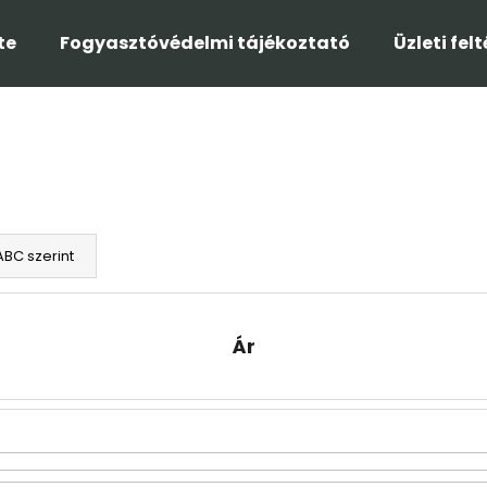
te
Fogyasztóvédelmi tájékoztató
Üzleti fel
Mit keres?
KERESÉS
ABC szerint
Ajánljuk
Ár