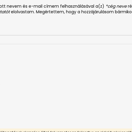
y
dott nevem és e-mail címem felhasználásával a(z)
*cég neve
ré
í
tatót
elolvastam. Megértettem, hogy a hozzájárulásom bármiko
t
á
s
e
l
e
m
e
i
0