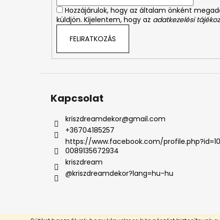
c
Hozzájárulok, hogy az általam önként mega
küldjön. Kijelentem, hogy az
adatkezelési tájékoz
FELIRATKOZÁS
Kapcsolat
kriszdreamdekor
@
gmail.com
+36704185257
https://www.facebook.com/profile.php?id=1
0089135672934
kriszdream
@kriszdreamdekor?lang=hu-hu