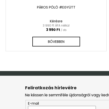
á
j
PÁROS PÓLÓ #EGYÜTT
a
Kérésre
3 990 Ft ÁFA nélkül
3 990 Ft
/ db
BŐVEBBEN
L
á
Feliratkozás hírlevélre
b
Ne késsen le semmiféle újdonságról vagy ked
l
é
E-mail