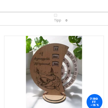
OVIS/BÖLCSIS BÚCSÚZTATÓS TÁBLA
MACSKA HÁZIRE
9 490 Ft
2 690 Ft
Korábbi:
10 990 Ft
Korábbi:
4 990 
Tipp
0
7 190
FT
–16 %