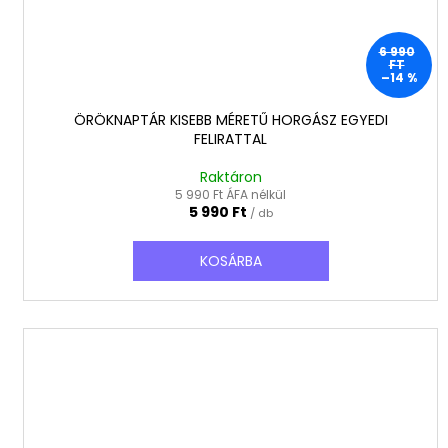
6 990
FT
–14 %
ÖRÖKNAPTÁR KISEBB MÉRETŰ HORGÁSZ EGYEDI
FELIRATTAL
Raktáron
5 990 Ft ÁFA nélkül
5 990 Ft
/ db
KOSÁRBA