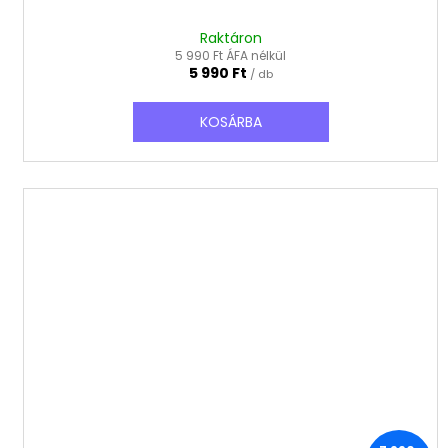
Raktáron
5 990 Ft ÁFA nélkül
5 990 Ft
/ db
KOSÁRBA