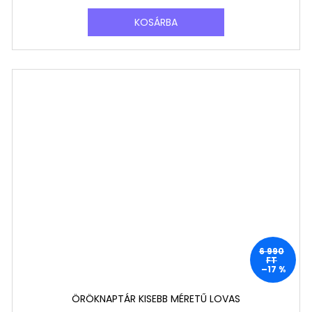
KOSÁRBA
6 990
FT
–17 %
ÖRÖKNAPTÁR KISEBB MÉRETŰ LOVAS