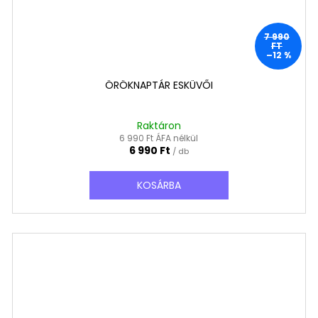
7 990
FT
–12 %
ÖRÖKNAPTÁR ESKÜVŐI
Raktáron
6 990 Ft ÁFA nélkül
6 990 Ft
/ db
KOSÁRBA