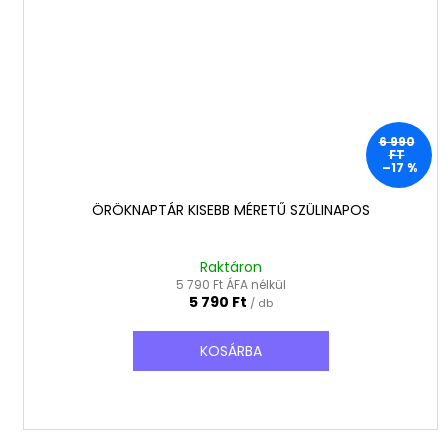
6 990
FT
–17 %
ÖRÖKNAPTÁR KISEBB MÉRETŰ SZÜLINAPOS
Raktáron
5 790 Ft ÁFA nélkül
5 790 Ft
/ db
KOSÁRBA