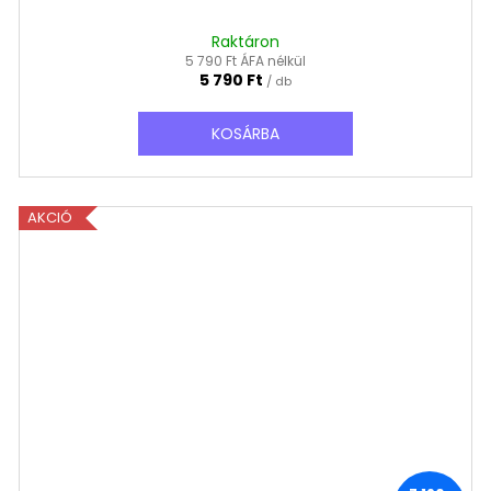
Raktáron
5 790 Ft ÁFA nélkül
5 790 Ft
/ db
KOSÁRBA
AKCIÓ