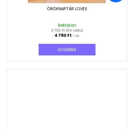
á
j
ÖRÖKNAPTÁR LOVES
a
Raktáron
4 790 Ft ÁFA nélkül
4 790 Ft
/ db
KOSÁRBA