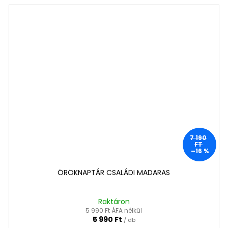
7 190
FT
–16 %
ÖRÖKNAPTÁR CSALÁDI MADARAS
Raktáron
5 990 Ft ÁFA nélkül
5 990 Ft
/ db