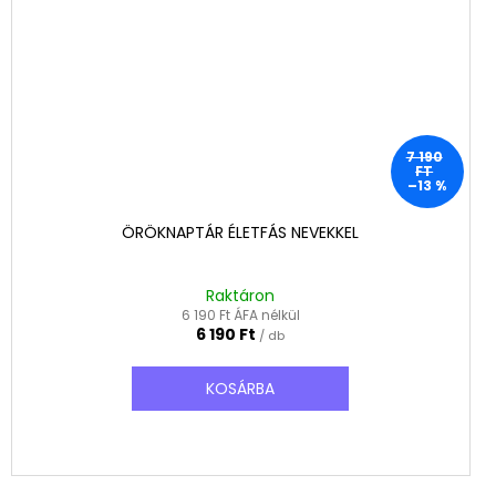
7 190
FT
–13 %
ÖRÖKNAPTÁR ÉLETFÁS NEVEKKEL
Raktáron
6 190 Ft ÁFA nélkül
6 190 Ft
/ db
KOSÁRBA