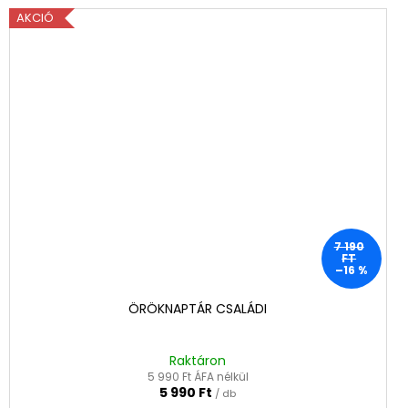
AKCIÓ
7 190
FT
–16 %
ÖRÖKNAPTÁR CSALÁDI
Raktáron
5 990 Ft ÁFA nélkül
5 990 Ft
/ db