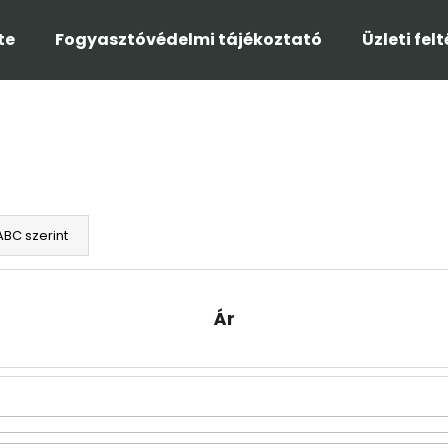
te
Fogyasztóvédelmi tájékoztató
Üzleti fel
Mit keres?
KERESÉS
ABC szerint
Ajánljuk
Ár