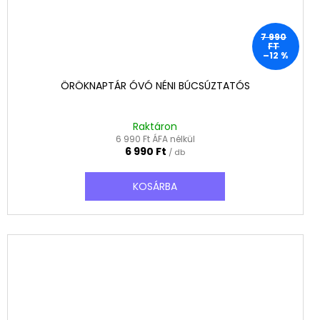
7 990
FT
–12 %
ÖRÖKNAPTÁR ÓVÓ NÉNI BÚCSÚZTATÓS
Raktáron
6 990 Ft ÁFA nélkül
6 990 Ft
/ db
KOSÁRBA