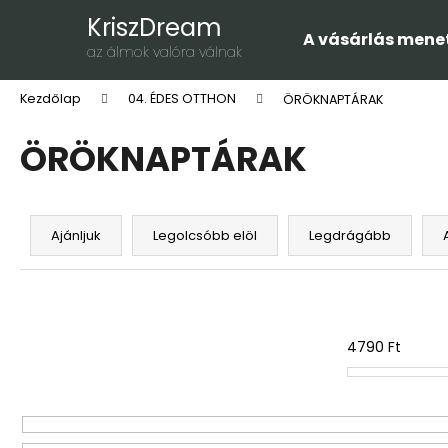
K
Ugrás
KriszDream
a
o
A vásárlás mene
fő
Vissza
Vissza
az álmok valóra válnak
s
tartalomhoz
a boltba
a boltba
á
Kezdőlap
04. ÉDES OTTHON
ÖRÖKNAPTÁRAK
r
ÖRÖKNAPTÁRAK
T
e
Ajánljuk
Legolcsóbb elöl
Legdrágább
r
m
é
k
4790
Ft
e
k
r
e