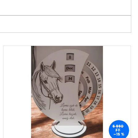
ND
Ft
6 990
FT
–15 %