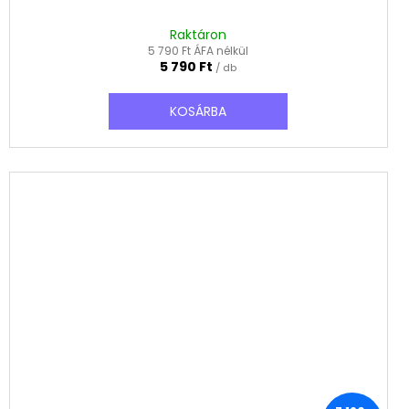
Raktáron
5 790 Ft ÁFA nélkül
5 790 Ft
/ db
KOSÁRBA