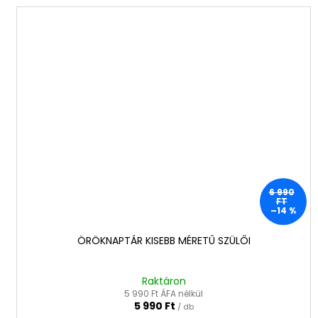
6 990
FT
–14 %
ÖRÖKNAPTÁR KISEBB MÉRETŰ SZÜLŐI
Raktáron
5 990 Ft ÁFA nélkül
5 990 Ft
/ db