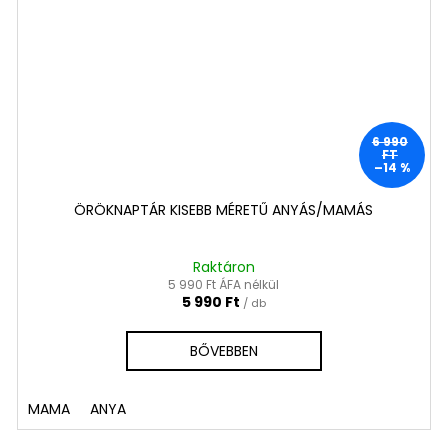
6 990
FT
–14 %
ÖRÖKNAPTÁR KISEBB MÉRETŰ ANYÁS/MAMÁS
Raktáron
5 990 Ft ÁFA nélkül
5 990 Ft
/ db
BŐVEBBEN
MAMA
ANYA