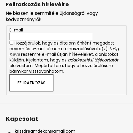
á
Feliratkozás hírlevélre
b
Ne késsen le semmiféle újdonságról vagy
l
kedvezményről!
é
E-mail
c
Hozzájárulok, hogy az általam önként megadott
nevem és e-mail címem felhasználásával a(z)
*cég
neve
részemre e-mail útján hírleveleket, ajánlatokat
küldjön. Kijelentem, hogy az
adatkezelési tájékoztatót
elolvastam. Megértettem, hogy a hozzájárulásom
bármikor visszavonhatom.
FELIRATKOZÁS
Kapcsolat
kriszdreamdekor
@
gmail.com