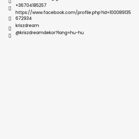
+36704185257
https://www.facebook.com/profile.php?id=100089135
672934
kriszdream
@kriszdreamdekor?lang=hu-hu