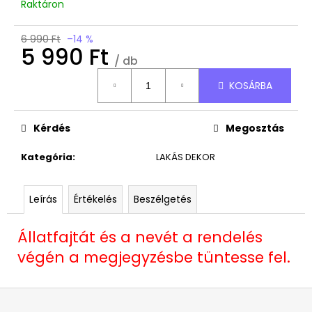
Raktáron
6 990 Ft
–14 %
5 990 Ft
/ db
Egységár:
KOSÁRBA
Kérdés
Megosztás
Kategória
:
LAKÁS DEKOR
Leírás
Értékelés
Beszélgetés
Állatfajtát és a nevét a rendelés
végén a megjegyzésbe tüntesse fel.
L