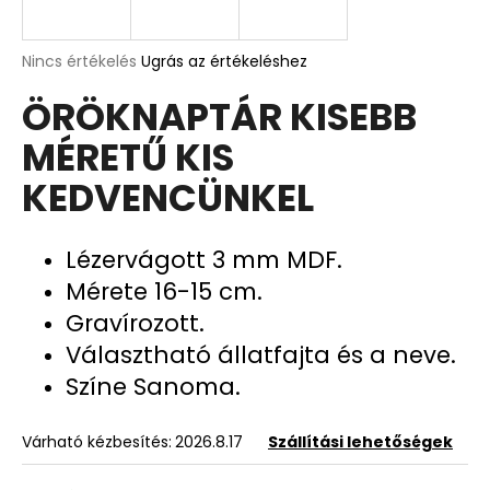
A
A
Nincs értékelés
Ugrás az értékeléshez
termék
j
ÖRÖKNAPTÁR KISEBB
átlagos
á
értékelése
n
MÉRETŰ KIS
5-
l
ből
j
KEDVENCÜNKEL
0,0
u
csillag.
k
Lézervágott 3 mm MDF.
Mérete 16-15 cm.
2025.
ÉVI
Gravírozott.
SOKOLDALÚ
Választható állatfajta és a neve.
NAPTÁR
5
Színe Sanoma.
990
Ft
Várható kézbesítés:
2026.8.17
Szállítási lehetőségek