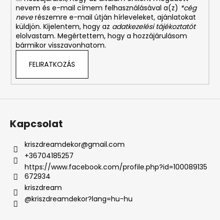
nevem és e-mail címem felhasználásával a(z)
*cég
neve
részemre e-mail útján hírleveleket, ajánlatokat
küldjön. Kijelentem, hogy az
adatkezelési tájékoztatót
elolvastam. Megértettem, hogy a hozzájárulásom
bármikor visszavonhatom.
FELIRATKOZÁS
Kapcsolat
kriszdreamdekor
@
gmail.com
+36704185257
https://www.facebook.com/profile.php?id=100089135
672934
kriszdream
@kriszdreamdekor?lang=hu-hu