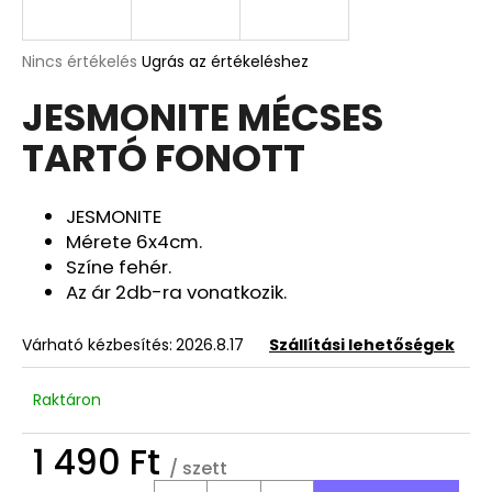
A
A
Nincs értékelés
Ugrás az értékeléshez
termék
j
JESMONITE MÉCSES
átlagos
á
értékelése
n
TARTÓ FONOTT
5-
l
ből
j
0,0
u
csillag.
JESMONITE
k
Mérete 6x4cm.
Színe fehér.
Az ár 2db-ra vonatkozik.
DEKOR
ORCHIDEA
KASPÓBAN
Várható kézbesítés:
2026.8.17
Szállítási lehetőségek
PÖTTYÖS
FEHÉR
Raktáron
4
090
Ft
1 490 Ft
Korábbi:
/ szett
4
Egységár: