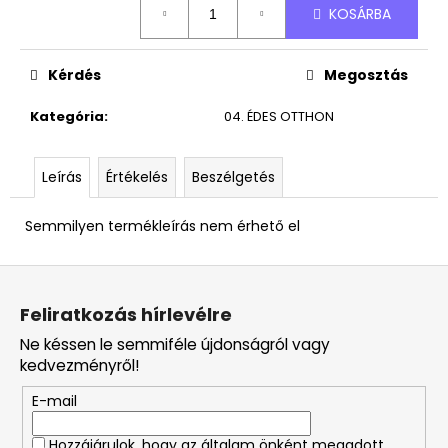
490
KOSÁRBA
Ft
Kérdés
Megosztás
Kategória
:
04. ÉDES OTTHON
Leírás
Értékelés
Beszélgetés
Semmilyen termékleírás nem érhető el
L
á
Feliratkozás hírlevélre
b
Ne késsen le semmiféle újdonságról vagy
l
kedvezményről!
é
E-mail
c
Hozzájárulok, hogy az általam önként megadott