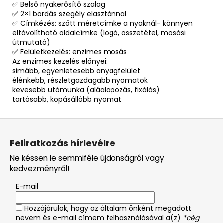
✅ Belső nyakerősítő szalag
✅ 2×1 bordás szegély elasztánnal
✅ Címkézés: szőtt méretcímke a nyaknál- könnyen
eltávolítható oldalcímke (logó, összetétel, mosási
útmutató)
✅ Felületkezelés: enzimes mosás
Az enzimes kezelés előnyei:
simább, egyenletesebb anyagfelület
élénkebb, részletgazdagabb nyomatok
kevesebb utómunka (aláalapozás, fixálás)
tartósabb, kopásállóbb nyomat
L
á
Feliratkozás hírlevélre
b
Ne késsen le semmiféle újdonságról vagy
l
kedvezményről!
é
E-mail
c
Hozzájárulok, hogy az általam önként megadott
nevem és e-mail címem felhasználásával a(z)
*cég