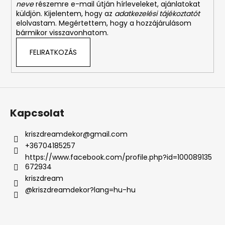
neve
részemre e-mail útján hírleveleket, ajánlatokat
küldjön. Kijelentem, hogy az
adatkezelési tájékoztatót
elolvastam. Megértettem, hogy a hozzájárulásom
bármikor visszavonhatom.
FELIRATKOZÁS
Kapcsolat
kriszdreamdekor
@
gmail.com
+36704185257
https://www.facebook.com/profile.php?id=100089135
672934
kriszdream
@kriszdreamdekor?lang=hu-hu