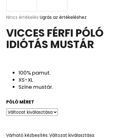
A
A
Nincs értékelés
Ugrás az értékeléshez
termék
j
VICCES FÉRFI PÓLÓ
átlagos
á
értékelése
n
IDIÓTÁS MUSTÁR
5-
l
ből
j
0,0
u
csillag.
k
100% pamut.
XS-XL
OVIS/BÖLCSIS
Színe mustár.
BÚCSÚZTATÓS
TÁBLA
PÓLÓ MÉRET
9
490
Ft
Korábbi:
10
990
Ft
Várható kézbesítés:
Változat kiválasztása