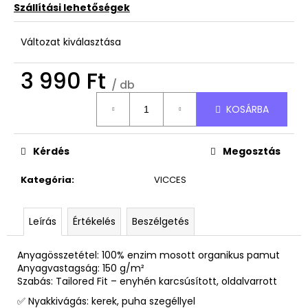
Szállítási lehetőségek
Változat kiválasztása
3 990 Ft
/ db
Egységár:
KOSÁRBA
Kérdés
Megosztás
Kategória
:
VICCES
Leírás
Értékelés
Beszélgetés
Anyagösszetétel: 100% enzim mosott organikus pamut
Anyagvastagság: 150 g/m²
Szabás: Tailored Fit – enyhén karcsúsított, oldalvarrott
✅ Nyakkivágás: kerek, puha szegéllyel