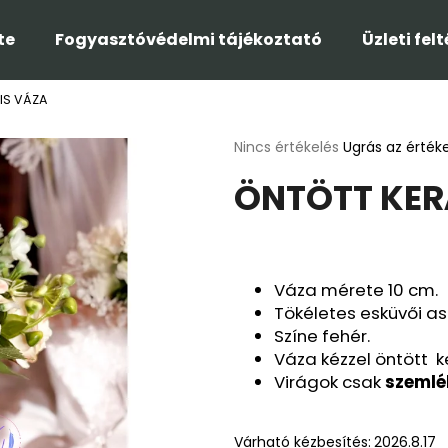
te
Fogyasztóvédelmi tájékoztató
Üzleti fel
IS VÁZA
Mit keres?
A
Nincs értékelés
Ugrás az érték
termék
ÖNTÖTT KER
átlagos
KERESÉS
értékelése
5-
ből
0,0
Ajánljuk
csillag.
Váza mérete 10 cm.
Tökéletes esküvői as
Színe fehér.
Váza kézzel öntött k
Virágok csak
szemlé
Várható kézbesítés:
2026.8.17