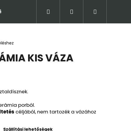
Keresés
Bejelentkezés
Kosár
tételek (ÁSZF)
Adatkezelési tájékoztató
Jogi
eléshez
ÁMIA KIS VÁZA
ztaldísznek.
erámia porból.
ltetés
céljából, nem tartozék a vázához
Következő
Szállítási lehetőségek