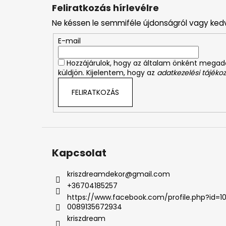
á
Feliratkozás hírlevélre
b
Ne késsen le semmiféle újdonságról vagy ked
l
é
E-mail
c
Hozzájárulok, hogy az általam önként mega
küldjön. Kijelentem, hogy az
adatkezelési tájékoz
FELIRATKOZÁS
Kapcsolat
kriszdreamdekor
@
gmail.com
+36704185257
https://www.facebook.com/profile.php?id=1
0089135672934
kriszdream