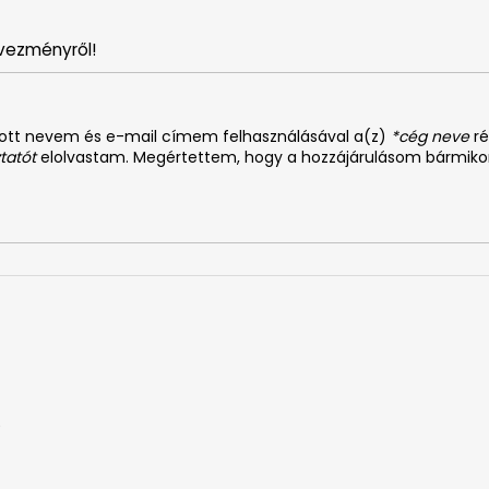
vezményről!
dott nevem és e-mail címem felhasználásával a(z)
*cég neve
ré
tatót
elolvastam. Megértettem, hogy a hozzájárulásom bármiko
0