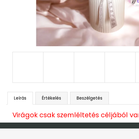
DEKOR ORCHIDEA KASPÓBAN KICSI
HALVÁNY ZÖLD
4 790 Ft
Leírás
Értékelés
Beszélgetés
Virágok csak szemléltetés céljából v
L