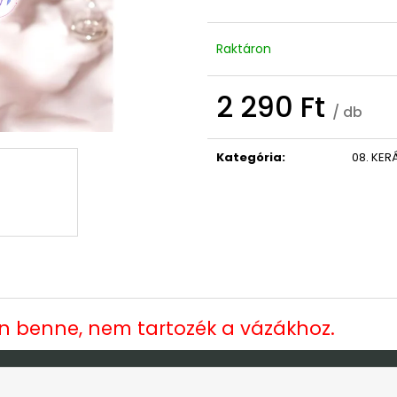
OVIS/BÖLCSIS BÚCSÚZTATÓS TÁBLA
ISTEN HOZOTT 
9 490 Ft
3 790 Ft
Korábbi:
10 990 Ft
Raktáron
2 290 Ft
/ db
Egységár:
Kategória
:
08. KE
an benne, nem tartozék a vázákhoz.