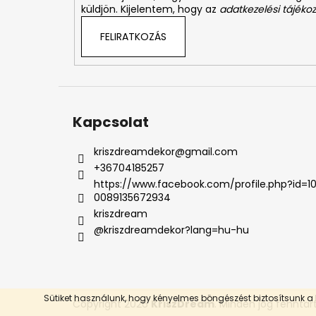
küldjön. Kijelentem, hogy az
adatkezelési tájékoz
FELIRATKOZÁS
Kapcsolat
kriszdreamdekor
@
gmail.com
+36704185257
https://www.facebook.com/profile.php?id=1
0089135672934
kriszdream
@kriszdreamdekor?lang=hu-hu
Sütiket használunk, hogy kényelmes böngészést biztosítsunk a 
Copyright 2026
KriszDream
. Minden jog fenntar