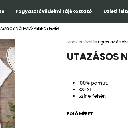
te
Fogyasztóvédelmi tájékoztató
Üzleti fel
TAZÁSOS NŐI PÓLÓ VELENCE FEHÉR
Mit keres?
A
Nincs értékelés
Ugrás az érték
termék
UTAZÁSOS N
átlagos
KERESÉS
értékelése
5-
ből
0,0
Ajánljuk
csillag.
100% pamut.
XS-XL
Színe fehér.
PÓLÓ MÉRET