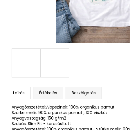
DEKOR ORCHIDEA KASPÓBAN KICSI
HALVÁNY ZÖLD
4 790 Ft
Leírás
Értékelés
Beszélgetés
Anyagösszetétel:Alapszínek: 100% organikus pamut
Szürke melír: 90% organikus pamut , 10% viszkóz
Anyagvastagság: 150 g/m2
Szabás: Slim Fit - karcsúsított
Anyagösszetétel: 100% organikus pamut- Szürke melír: 90