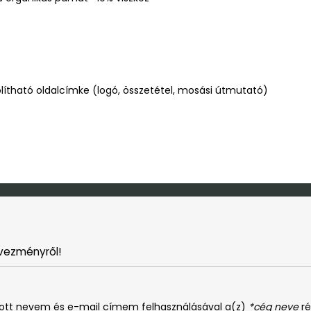
ítható oldalcímke (logó, összetétel, mosási útmutató)
vezményről!
dott nevem és e-mail címem felhasználásával a(z)
*cég neve
ré