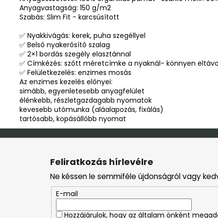
Anyagvastagság: 150 g/m2
Szabás: Slim Fit - karcsúsított
✅ Nyakkivágás: kerek, puha szegéllyel
✅ Belső nyakerősítő szalag
✅ 2×1 bordás szegély elasztánnal
✅ Címkézés: szőtt méretcímke a nyaknál- könnyen eltávol
✅ Felületkezelés: enzimes mosás
Az enzimes kezelés előnyei:
simább, egyenletesebb anyagfelület
élénkebb, részletgazdagabb nyomatok
kevesebb utómunka (aláalapozás, fixálás)
tartósabb, kopásállóbb nyomat
L
á
Feliratkozás hírlevélre
b
Ne késsen le semmiféle újdonságról vagy ked
l
é
E-mail
c
Hozzájárulok, hogy az általam önként mega