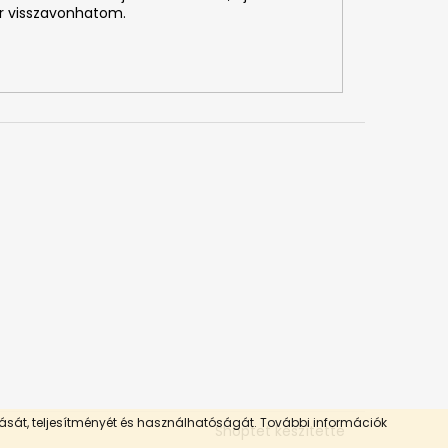
r visszavonhatom.
tását, teljesítményét és használhatóságát.
További információk
Shoptet készítette