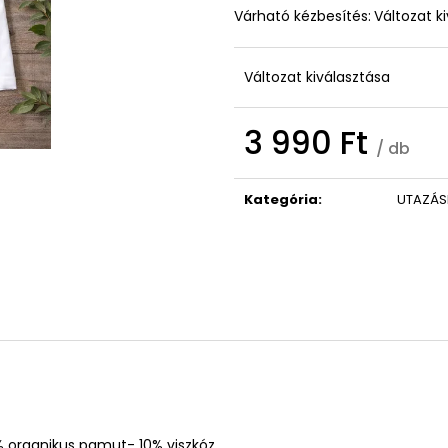
ISTEN HOZOTT ÜDVÖZLŐ TÁBLA
KONTROLLER TA
Várható kézbesítés:
Változat k
GRAVÍROZOTT A
3 790 Ft
6 790 Ft
Változat kiválasztása
3 990 Ft
/ db
Egységár:
Kategória
:
UTAZÁS
% organikus pamut- 10% viszkóz