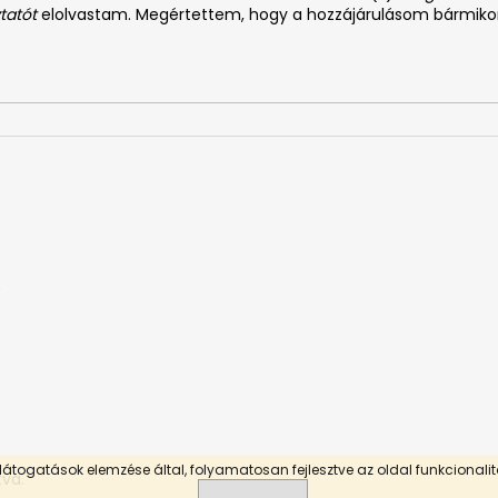
tatót
elolvastam. Megértettem, hogy a hozzájárulásom bármiko
0
látogatások elemzése által, folyamatosan fejlesztve az oldal funkcionali
tva.