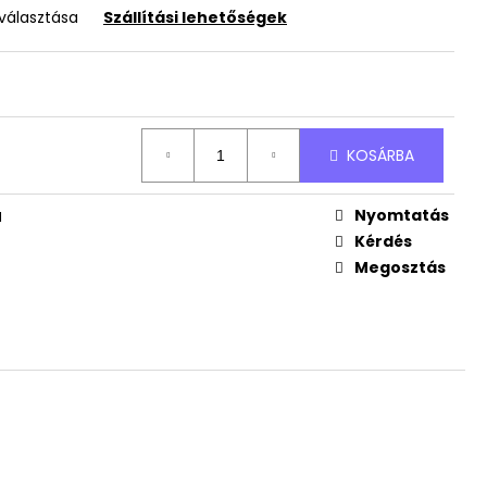
RTÓ ÁLLVÁNY
iválasztása
Szállítási lehetőségek
JÁNDÉK NÉVVEL
KOSÁRBA
Nyomtatás
I
Kérdés
Megosztás