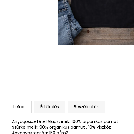
DEKOR ORCHIDEA KASPÓBAN KICSI
HALVÁNY ZÖLD
4 790 Ft
Leírás
Értékelés
Beszélgetés
Anyagösszetétel:Alapszínek: 100% organikus pamut
Szürke melír: 90% organikus pamut , 10% viszkóz
Anyagvastagság: 150 g/m2