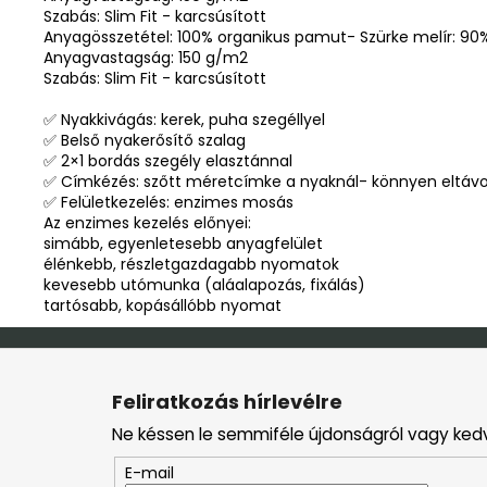
Szabás: Slim Fit - karcsúsított
Anyagösszetétel: 100% organikus pamut- Szürke melír: 90
Anyagvastagság: 150 g/m2
Szabás: Slim Fit - karcsúsított
✅ Nyakkivágás: kerek, puha szegéllyel
✅ Belső nyakerősítő szalag
✅ 2×1 bordás szegély elasztánnal
✅ Címkézés: szőtt méretcímke a nyaknál- könnyen eltávol
✅ Felületkezelés: enzimes mosás
Az enzimes kezelés előnyei:
simább, egyenletesebb anyagfelület
élénkebb, részletgazdagabb nyomatok
kevesebb utómunka (aláalapozás, fixálás)
tartósabb, kopásállóbb nyomat
L
á
Feliratkozás hírlevélre
b
Ne késsen le semmiféle újdonságról vagy ked
l
é
E-mail