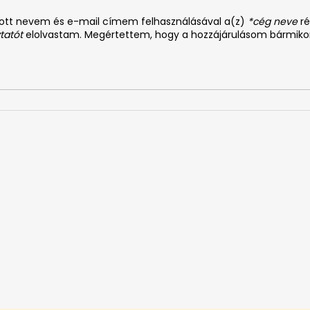
dott nevem és e-mail címem felhasználásával a(z)
*cég neve
ré
tatót
elolvastam. Megértettem, hogy a hozzájárulásom bármiko
0