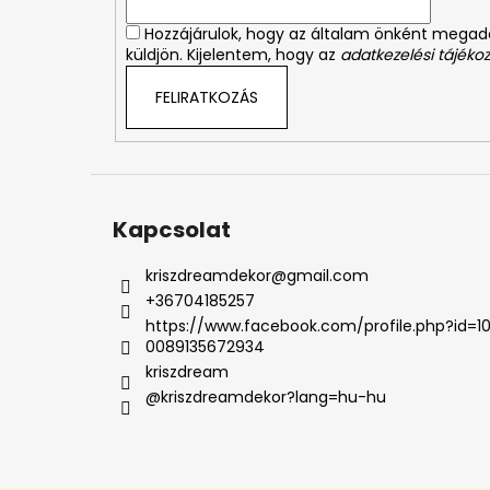
c
Hozzájárulok, hogy az általam önként mega
küldjön. Kijelentem, hogy az
adatkezelési tájékoz
FELIRATKOZÁS
Kapcsolat
kriszdreamdekor
@
gmail.com
+36704185257
https://www.facebook.com/profile.php?id=1
0089135672934
kriszdream
@kriszdreamdekor?lang=hu-hu