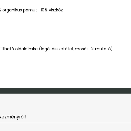
% organikus pamut- 10% viszkóz
ítható oldalcímke (logó, összetétel, mosási útmutató)
vezményről!