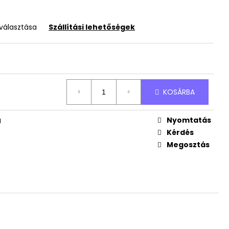
RTÓ ÁLLVÁNY
JÁNDÉK NÉVVEL
iválasztása
Szállítási lehetőségek
KOSÁRBA
Nyomtatás
I
Kérdés
Megosztás