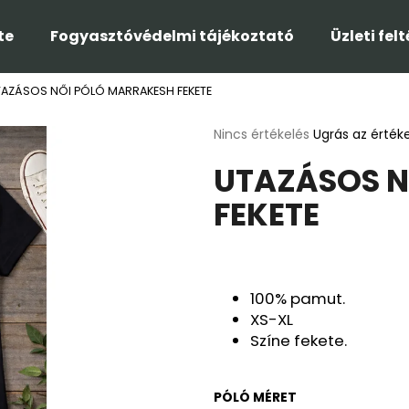
te
Fogyasztóvédelmi tájékoztató
Üzleti fel
TAZÁSOS NŐI PÓLÓ MARRAKESH FEKETE
Mit keres?
A
Nincs értékelés
Ugrás az érték
termék
UTAZÁSOS N
átlagos
KERESÉS
értékelése
FEKETE
5-
ből
0,0
Ajánljuk
csillag.
100% pamut.
XS-XL
Színe fekete.
PÓLÓ MÉRET