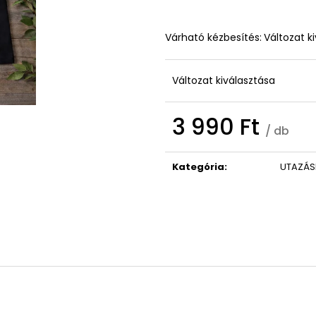
ISTEN HOZOTT ÜDVÖZLŐ TÁBLA
KONTROLLER TA
GRAVÍROZOTT A
3 790 Ft
6 790 Ft
Várható kézbesítés:
Változat k
Változat kiválasztása
3 990 Ft
/ db
Egységár:
Kategória
:
UTAZÁS