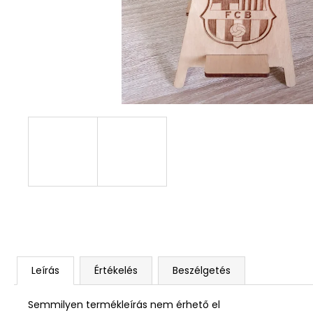
DEKOR ORCHIDEA KASPÓBAN KICSI
HALVÁNY ZÖLD
4 790 Ft
Leírás
Értékelés
Beszélgetés
Semmilyen termékleírás nem érhető el