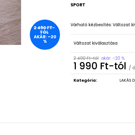
ISTEN HOZOTT ÜDVÖZLŐ TÁBLA
KONTROLLER TA
SPORT
GRAVÍROZOTT A
3 790 Ft
6 790 Ft
Várható kézbesítés:
Változat k
2 490 FT-
TÓL
AKÁR: –20
%
Változat kiválasztása
2 490 Ft-tól
akár: –20 %
1 990 Ft
-tól
/ 
Egységár:
Kategória
:
LAKÁS 