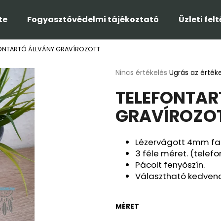
te
Fogyasztóvédelmi tájékoztató
Üzleti fel
FONTARTÓ ÁLLVÁNY GRAVÍROZOTT
Mit keres?
A
Nincs értékelés
Ugrás az érték
termék
TELEFONTAR
átlagos
KERESÉS
értékelése
GRAVÍROZO
5-
ből
0,0
Ajánljuk
csillag.
Lézervágott 4mm fa
3 féle méret. (telefo
Pácolt fenyőszín.
Választható kedvenc
MÉRET