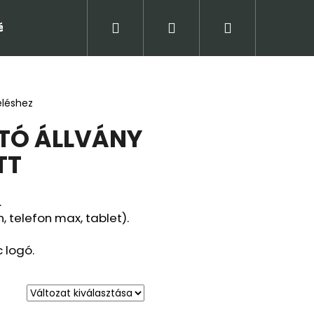
Keresés
Bejelentkezés
Kosár
tételek (ÁSZF)
Adatkezelési tájékoztató
Jogi
eléshez
TÓ ÁLLVÁNY
TT
.
n, telefon max, tablet).
 logó.
Következő