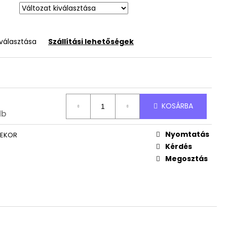
RTÓ ÁLLVÁNY
JÁNDÉK NÉVVEL
iválasztása
Szállítási lehetőségek
KOSÁRBA
db
Nyomtatás
DEKOR
Kérdés
Megosztás