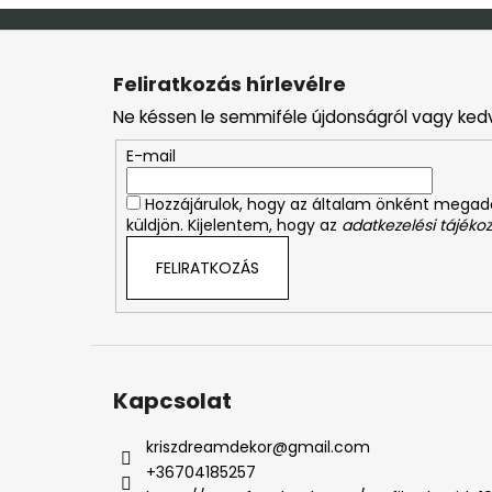
L
á
Feliratkozás hírlevélre
b
Ne késsen le semmiféle újdonságról vagy ked
l
é
E-mail
c
Hozzájárulok, hogy az általam önként mega
küldjön. Kijelentem, hogy az
adatkezelési tájékoz
FELIRATKOZÁS
Kapcsolat
kriszdreamdekor
@
gmail.com
+36704185257