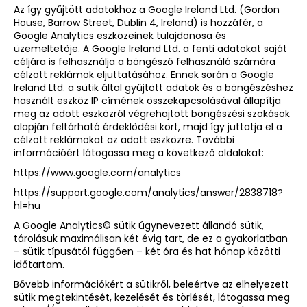
Az így gyűjtött adatokhoz a Google Ireland Ltd. (Gordon
House, Barrow Street, Dublin 4, Ireland) is hozzáfér, a
Google Analytics eszközeinek tulajdonosa és
üzemeltetője. A Google Ireland Ltd. a fenti adatokat saját
céljára is felhasználja a böngésző felhasználó számára
célzott reklámok eljuttatásához. Ennek során a Google
Ireland Ltd. a sütik által gyűjtött adatok és a böngészéshez
használt eszköz IP címének összekapcsolásával állapítja
meg az adott eszközről végrehajtott böngészési szokások
alapján feltárható érdeklődési kört, majd így juttatja el a
célzott reklámokat az adott eszközre. További
információért látogassa meg a következő oldalakat:
https://www.google.com/analytics
https://support.google.com/analytics/answer/2838718?
hl=hu
A Google Analytics© sütik úgynevezett állandó sütik,
tárolásuk maximálisan két évig tart, de ez a gyakorlatban
– sütik típusától függően – két óra és hat hónap közötti
időtartam.
Bővebb információkért a sütikről, beleértve az elhelyezett
sütik megtekintését, kezelését és törlését, látogassa meg