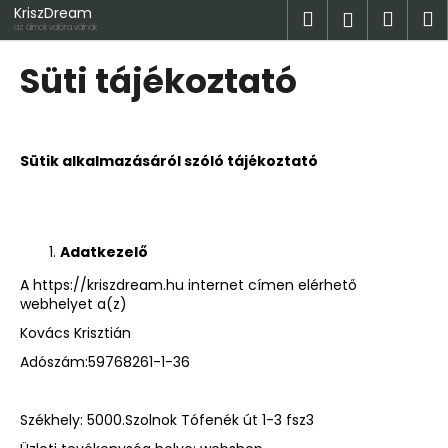
K
Ugrás
KriszDream
Keresés
Kosá
M
Bejelent
a
o
az álmok valóra válnak
fő
Vissza
Vissza
s
tartalomhoz
Süti tájékoztató
á
M
r
i
t
Sütik alkalmazásáról szóló tájékoztató
k
e
r
Adatkezelő
e
A
https://kriszdream.hu
internet címen elérhető
s
webhelyet a(z)
?
Kovács Krisztián
Adószám:59768261-1-36
Székhely: 5000.Szolnok Tófenék út 1-3 fsz3
KERESÉS