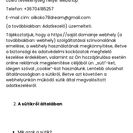
Üzleti tevékenység helye:
webshop
Telefon:
+36704185257
A
E-mail cím:
oilkoko78dream@gmail.com
j
(a továbbiakban: Adatkezelő) üzemelteti.
á
Tájékoztatjuk, hogy a
https://saját.domainje
webhely (a
n
továbbiakban: webhely) szolgáltatásai színvonalának
l
emelése, a webhely használatának megkönnyítése, illetve
j
a biztonsági és adatvédelmi kockázatok megfelelő
u
kezelése érdekében, valamint az Ön hozzájárulása esetén
k
online reklámok megjelenítése céljából ún. „süti”-ket,
idegen szóval „cookie”-kat használunk. Lentebb olvashat
általánosságban a sütikről, illetve azt követően a
webhelyünkön működő sütik által megvalósított
MACSKA
HÁZIREND
adatkezelésről.
2
690
Ft
A sütikről általában
Korábbi:
4
990
Ft
Mik azok a sütik?