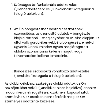
Szükséges és funkcionális adatkezelés
(„Elengedhetetlen” és „Funkcionális” kategóriák a
felugró ablakban):
Az Ön böngészéshez használt eszközének
azonosítása, az azonosító adatok – böngészés
idejéig történő – megjegyzése: az IP-cím alapján. Ez
által válik gördülékenyebbé a böngészés, e nélkül
ugyanis Önnek minden egyes meglátogatott
oldalon azonosítania kellene magát, vagy
folyamatokat kellene ismételnie.
Böngészési szokásokra vonatkozó adatkezelés
(„Analitika” kategória a felugró ablakban):
Az alábbi célokhoz szükséges alábbi adatok az Ön
hozzájárulása nélkül („Analitika” nincs bejelölve) anonim
módon kerülnek rögzítésre, azok nem kapcsolhatók
személyhez. Ez esetben nem történik meg az Ön
személyes adatainak kezelése.