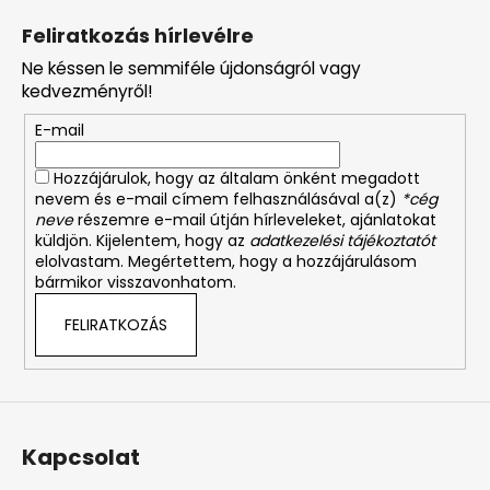
á
Feliratkozás hírlevélre
b
Ne késsen le semmiféle újdonságról vagy
l
kedvezményről!
é
E-mail
c
Hozzájárulok, hogy az általam önként megadott
nevem és e-mail címem felhasználásával a(z)
*cég
neve
részemre e-mail útján hírleveleket, ajánlatokat
küldjön. Kijelentem, hogy az
adatkezelési tájékoztatót
elolvastam. Megértettem, hogy a hozzájárulásom
bármikor visszavonhatom.
FELIRATKOZÁS
Kapcsolat