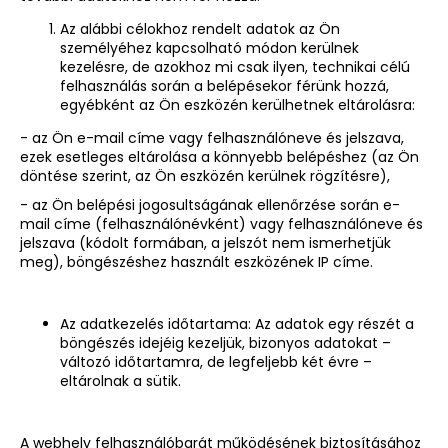
Az alábbi célokhoz rendelt adatok az Ön
személyéhez kapcsolható módon kerülnek
kezelésre, de azokhoz mi csak ilyen, technikai célú
felhasználás során a belépésekor férünk hozzá,
egyébként az Ön eszközén kerülhetnek eltárolásra:
- az Ön e-mail címe vagy felhasználóneve és jelszava,
ezek esetleges eltárolása a könnyebb belépéshez (az Ön
döntése szerint, az Ön eszközén kerülnek rögzítésre),
- az Ön belépési jogosultságának ellenőrzése során e-
mail címe (felhasználónévként) vagy felhasználóneve és
jelszava (kódolt formában, a jelszót nem ismerhetjük
meg), böngészéshez használt eszközének IP címe.
Az adatkezelés időtartama: Az adatok egy részét a
böngészés idejéig kezeljük, bizonyos adatokat –
változó időtartamra, de legfeljebb két évre –
eltárolnak a sütik.
A webhely felhasználóbarát működésének biztosításához