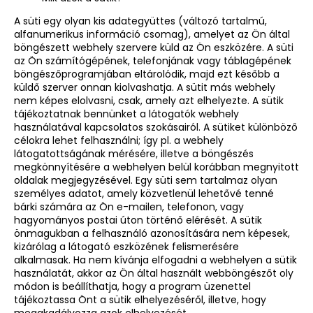
A süti egy olyan kis adategyüttes (változó tartalmú,
alfanumerikus információ csomag), amelyet az Ön által
böngészett webhely szervere küld az Ön eszközére. A süti
az Ön számítógépének, telefonjának vagy táblagépének
böngészőprogramjában eltárolódik, majd ezt később a
küldő szerver onnan kiolvashatja. A sütit más webhely
nem képes elolvasni, csak, amely azt elhelyezte. A sütik
tájékoztatnak bennünket a látogatók webhely
használatával kapcsolatos szokásairól. A sütiket különböző
célokra lehet felhasználni; így pl. a webhely
látogatottságának mérésére, illetve a böngészés
megkönnyítésére a webhelyen belül korábban megnyitott
oldalak megjegyzésével. Egy süti sem tartalmaz olyan
személyes adatot, amely közvetlenül lehetővé tenné
bárki számára az Ön e-mailen, telefonon, vagy
hagyományos postai úton történő elérését. A sütik
önmagukban a felhasználó azonosítására nem képesek,
kizárólag a látogató eszközének felismerésére
alkalmasak.
Ha nem kívánja elfogadni a webhelyen a sütik
használatát, akkor az Ön által használt webböngészőt oly
módon is beállíthatja, hogy a program üzenettel
tájékoztassa Önt a sütik elhelyezéséről, illetve, hogy
megakadályozza azok elhelyezését.