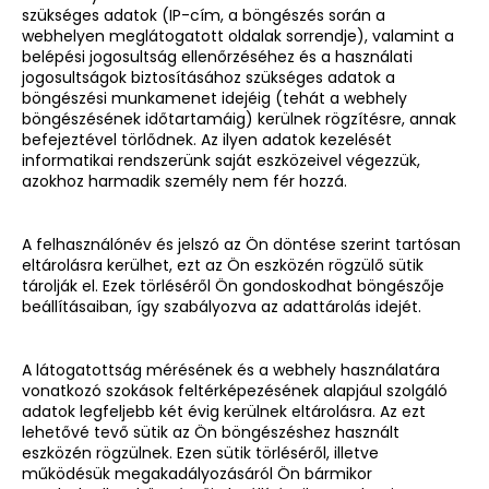
szükséges adatok (IP-cím, a böngészés során a
webhelyen meglátogatott oldalak sorrendje), valamint a
belépési jogosultság ellenőrzéséhez és a használati
jogosultságok biztosításához szükséges adatok a
böngészési munkamenet idejéig (tehát a webhely
böngészésének időtartamáig) kerülnek rögzítésre, annak
befejeztével törlődnek. Az ilyen adatok kezelését
informatikai rendszerünk saját eszközeivel végezzük,
azokhoz harmadik személy nem fér hozzá.
A felhasználónév és jelszó az Ön döntése szerint tartósan
eltárolásra kerülhet, ezt az Ön eszközén rögzülő sütik
tárolják el. Ezek törléséről Ön gondoskodhat böngészője
beállításaiban, így szabályozva az adattárolás idejét.
A látogatottság mérésének és a webhely használatára
vonatkozó szokások feltérképezésének alapjául szolgáló
adatok legfeljebb két évig kerülnek eltárolásra. Az ezt
lehetővé tevő sütik az Ön böngészéshez használt
eszközén rögzülnek. Ezen sütik törléséről, illetve
működésük megakadályozásáról Ön bármikor