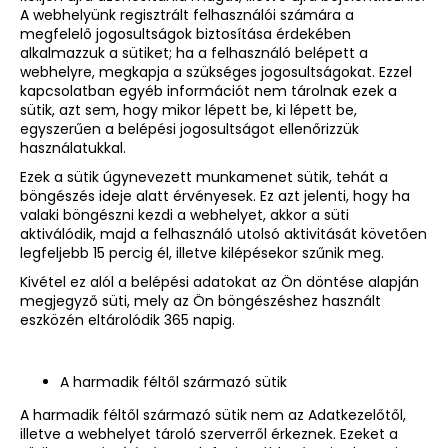
A webhelyünk regisztrált felhasználói számára a
megfelelő jogosultságok biztosítása érdekében
alkalmazzuk a sütiket; ha a felhasználó belépett a
webhelyre, megkapja a szükséges jogosultságokat. Ezzel
kapcsolatban egyéb információt nem tárolnak ezek a
sütik, azt sem, hogy mikor lépett be, ki lépett be,
egyszerűen a belépési jogosultságot ellenőrizzük
használatukkal.
Ezek a sütik úgynevezett munkamenet sütik, tehát a
böngészés ideje alatt érvényesek. Ez azt jelenti, hogy ha
valaki böngészni kezdi a webhelyet, akkor a süti
aktiválódik, majd a felhasználó utolsó aktivitását követően
legfeljebb 15 percig él, illetve kilépésekor szűnik meg.
Kivétel ez alól a belépési adatokat az Ön döntése alapján
megjegyző süti, mely az Ön böngészéshez használt
eszközén eltárolódik 365 napig.
A harmadik féltől származó sütik
A harmadik féltől származó sütik nem az Adatkezelőtől,
illetve a webhelyet tároló szerverről érkeznek. Ezeket a