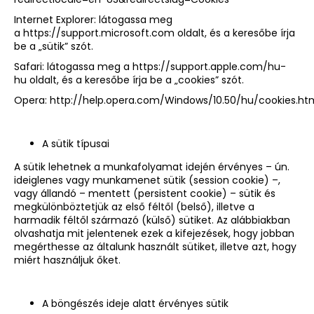
Internet Explorer: látogassa meg
a
https://support.microsoft.com
oldalt, és a keresőbe írja
be a „sütik” szót.
Safari: látogassa meg a
https://support.apple.com/hu-
hu
oldalt, és a keresőbe írja be a „cookies” szót.
Opera:
http://help.opera.com/Windows/10.50/hu/cookies.ht
A sütik típusai
A sütik lehetnek a munkafolyamat idején érvényes – ún.
ideiglenes vagy munkamenet sütik (session cookie) –,
vagy állandó – mentett (persistent cookie) – sütik és
megkülönböztetjük az első féltől (belső), illetve a
harmadik féltől származó (külső) sütiket. Az alábbiakban
olvashatja mit jelentenek ezek a kifejezések, hogy jobban
megérthesse az általunk használt sütiket, illetve azt, hogy
miért használjuk őket.
A böngészés ideje alatt érvényes sütik