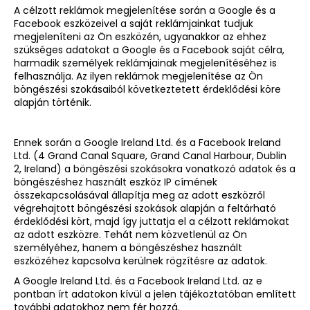
A célzott reklámok megjelenítése során a Google és a
Facebook eszközeivel a saját reklámjainkat tudjuk
megjeleníteni az Ön eszközén, ugyanakkor az ehhez
szükséges adatokat a Google és a Facebook saját célra,
harmadik személyek reklámjainak megjelenítéséhez is
felhasználja. Az ilyen reklámok megjelenítése az Ön
böngészési szokásaiból következtetett érdeklődési köre
alapján történik.
Ennek során a Google Ireland Ltd. és a Facebook Ireland
Ltd. (4 Grand Canal Square, Grand Canal Harbour, Dublin
2, Ireland) a böngészési szokásokra vonatkozó adatok és a
böngészéshez használt eszköz IP címének
összekapcsolásával állapítja meg az adott eszközről
végrehajtott böngészési szokások alapján a feltárható
érdeklődési kört, majd így juttatja el a célzott reklámokat
az adott eszközre. Tehát nem közvetlenül az Ön
személyéhez, hanem a böngészéshez használt
eszközéhez kapcsolva kerülnek rögzítésre az adatok.
A Google Ireland Ltd. és a Facebook Ireland Ltd. az e
pontban írt adatokon kívül a jelen tájékoztatóban említett
további adatokhoz nem fér hozzá.