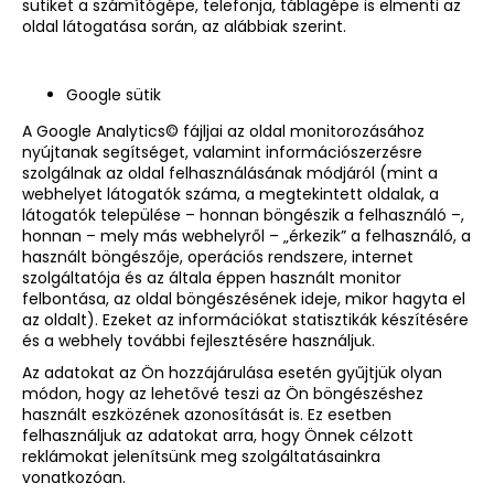
sütiket a számítógépe, telefonja, táblagépe is elmenti az
oldal látogatása során, az alábbiak szerint.
Google sütik
A Google Analytics© fájljai az oldal monitorozásához
nyújtanak segítséget, valamint információszerzésre
szolgálnak az oldal felhasználásának módjáról (mint a
webhelyet látogatók száma, a megtekintett oldalak, a
látogatók települése – honnan böngészik a felhasználó –,
honnan – mely más webhelyről – „érkezik” a felhasználó, a
használt böngészője, operációs rendszere, internet
szolgáltatója és az általa éppen használt monitor
felbontása, az oldal böngészésének ideje, mikor hagyta el
az oldalt). Ezeket az információkat statisztikák készítésére
és a webhely további fejlesztésére használjuk.
Az adatokat az Ön hozzájárulása esetén gyűjtjük olyan
módon, hogy az lehetővé teszi az Ön böngészéshez
használt eszközének azonosítását is. Ez esetben
felhasználjuk az adatokat arra, hogy Önnek célzott
reklámokat jelenítsünk meg szolgáltatásainkra
vonatkozóan.