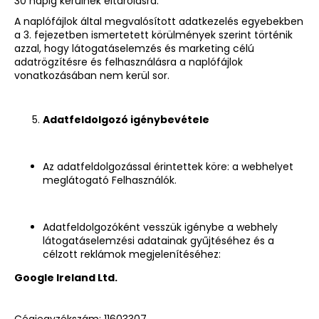
30 napig kerülnek eltárolásra.
A naplófájlok által megvalósított adatkezelés egyebekben
a 3. fejezetben ismertetett körülmények szerint történik
azzal, hogy látogatáselemzés és marketing célú
adatrögzítésre és felhasználásra a naplófájlok
vonatkozásában nem kerül sor.
Adatfeldolgozó igénybevétele
Az adatfeldolgozással érintettek köre: a webhelyet
meglátogató Felhasználók.
Adatfeldolgozóként vesszük igénybe a webhely
látogatáselemzési adatainak gyűjtéséhez és a
célzott reklámok megjelenítéséhez:
Google Ireland Ltd.
Cégjegyzékszám: 11603307