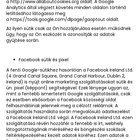
a
http://www.allaboutcookies.org
oldalt. A Google
Analytics által végzett követés minden oldalon történő
letiltásához látogassa meg
a
https://tools.google.com/dlpage/gaoptout
oldalt.
Az ilyen sütik csak az Ön hozzájárulása esetén működnek
úgy, hogy az Ön eszközét is azonosítják az adatok
gyűjtése során.
Facebook sütik és pixel
A fenti Google-sütikhez hasonlóan a Facebook Ireland Ltd.
(4 Grand Canal Square, Grand Canal Harbour, Dublin 2,
Ireland) is nyújt online marketing szolgáltatásokat sütik és
ún. pixel (képpont) segítségével. Ezek lényege ugyan az,
mint a fentebb ismertetett Google szolgáltatásoké, csak
ez esetben elsősorban a Facebook közösségi oldal
felhasználóinak jelennek meg a célzott reklámok. A
szolgáltatás használata során megvalósuló adatkezelést
a Facebook Ireland Ltd. végzi. A Facebook Ireland Ltd. ezen
szolgáltatása révén hozzáfér a fentebb is írt, webhely
látogatottságának méréséhez és böngészési szokások
feltérképezéséhez kezelt adatok köréhez. Ezen adatok a