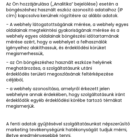
Az Ön hozzájárulása („Analitika” bejelölése) esetén a
böngészéshez használt eszköz azonosító adataihoz (IP
cím) kapcsolva kerülnek rögzítésre az alábbi adatok.
- A webhely látogatottságának mérése, a webhely egyes
oldalainak megtekintési gyakoriságának mérése és a
webhely egyes oldalainak böngészési időtartamának
mérése azért, hogy a webhelyet a felhasználók
igényeihez alakíthassuk, és érdeklődési körüket
megismerhessük,
- az Ön böngészéshez használt eszköze helyének
meghatározása, a szolgáltatásunk utáni
érdeklődés területi megoszlásának feltérképezése
céljából,
- a webhely azonosítása, amelyről érkezett jelen
webhelyre annak érdekében, hogy szolgáltatásunk iránt
érdeklődők egyéb érdeklődési körébe tartozó témákat
megismerjük.
A fenti adatok gyűjtésével szolgáltatásunkat népszerűsítő
marketing tevékenységünk hatékonyságát tudjuk mérni,
illetve eredményesebbé tenni.