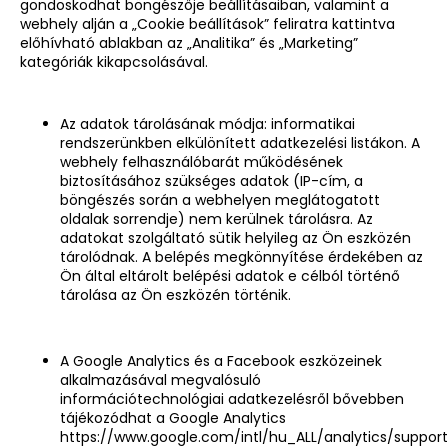
gondoskodhat böngészője beállításaiban, valamint a
webhely alján a „Cookie beállítások” feliratra kattintva
előhívható ablakban az „Analitika” és „Marketing”
kategóriák kikapcsolásával.
Az adatok tárolásának módja: informatikai
rendszerünkben elkülönített adatkezelési listákon. A
webhely felhasználóbarát működésének
biztosításához szükséges adatok (IP-cím, a
böngészés során a webhelyen meglátogatott
oldalak sorrendje) nem kerülnek tárolásra. Az
adatokat szolgáltató sütik helyileg az Ön eszközén
tárolódnak. A belépés megkönnyítése érdekében az
Ön által eltárolt belépési adatok e célból történő
tárolása az Ön eszközén történik.
A Google Analytics és a Facebook eszközeinek
alkalmazásával megvalósuló
információtechnológiai adatkezelésről bővebben
tájékozódhat a Google Analytics
https://www.google.com/intl/hu_ALL/analytics/support