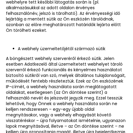
webhelyre tett későbbi látogatás során is (pl.
alkalmazásukkal az adott oldalon érvényes
felhasználónév, jelszó is tárolható). Az érvényességi idő
lejártáig a mentett sütik az Ön eszközén tárolódnak,
azonban az előre meghatározott határidők lejárta előtt
Ön törölheti ezeket.
A webhely üzemeltetőjétől származó sütik
A böngészett webhely szerveréről érkező sütik. Jelen
esetben Adatkezelő által üzemeltetett webhelyet tároló
szerverről érkező funkcionális és kényelmes használatot
biztosító sütikről van szó, melyek általános tulajdonságait,
működését fentebb részleteztük. Ezek az Ön eszközének
IP-címét, a webhely használata során meglátogatott
oldalakat, esetlegesen (az Ön döntése szerint) a
felhasználó nevét és jelszavát jegyzik meg. Ezzel tesszük
lehetővé, hogy Önnek a webhely használata során ne
kelljen rendszeresen – egy-egy újabb oldal
megnyitásakor, vagy a webhely elhagyását követő
visszatéréskor – újra folyamatokat ismételnie, ugyanazon
lapok megnyitásával, illetve – az Ön döntése szerint – ne
kelljen újra azonosítania magát, illetve újra bejelentkeznie.