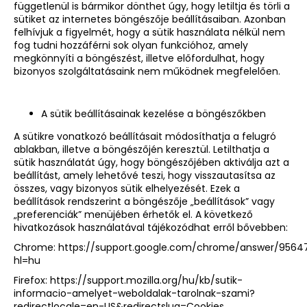
függetlenül is bármikor
dönthet úgy, hogy letiltja és törli a
sütiket
az internetes böngészője beállításaiban. Azonban
felhívjuk a figyelmét, hogy a sütik használata nélkül nem
fog tudni hozzáférni sok olyan funkcióhoz, amely
megkönnyíti a böngészést, illetve előfordulhat, hogy
bizonyos szolgáltatásaink nem működnek megfelelően.
A sütik beállításainak kezelése a böngészőkben
A sütikre vonatkozó beállításait módosíthatja a felugró
ablakban, illetve a böngészőjén keresztül. Letilthatja a
sütik használatát úgy, hogy böngészőjében aktiválja azt a
beállítást, amely lehetővé teszi, hogy visszautasítsa az
összes, vagy bizonyos sütik elhelyezését. Ezek a
beállítások rendszerint a böngészője „beállítások” vagy
„preferenciák” menüjében érhetők el. A következő
hivatkozások használatával tájékozódhat erről bővebben:
Chrome:
https://support.google.com/chrome/answer/9564
hl=hu
Firefox:
https://support.mozilla.org/hu/kb/sutik-
informacio-amelyet-weboldalak-tarolnak-szami?
redirectlocale=en-US&redirectslug=Cookies