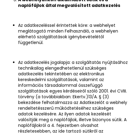
naplófájlok által megvalósított adatkezelés
Az adatkezeléssel érintettek köre: a webhelyet
meglátogató minden Felhasználó, a webhelyen
elérhető szolgáltatások igénybevételétől
függetlenül.
Az adatkezelés jogalapja: a szolgáltatás nyújtásához
technikailag elengedhetetlenül szükséges
adatkezelés tekintetében az elektronikus
kereskedelmi szolgáltatások, valamint az
információs társadalommal összefüggő
szolgáltatások egyes kérdéseiről szóló 2001. évi CVIII.
törvény (a továbbiakban: Ekertv.)13/A. § (3)
bekezdése felhatalmazza az Adatkezelőt a webhely
rendeltetésszerű működtetéséhez szükséges
adatok kezelésére. Az ilyen adatok kezelését
valósítják meg a naplófájlok, illetve bizonyos sütik. A
naplófájlokról a 4. fejezetben olvashat
részletesebben, az ide tartozó sütikről az