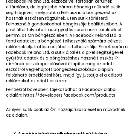
Facebook Ireland Ltd. eszközeivel tartósan kerülnek
eltárolásra, de legfeljebb három hónapig működő sütik
segítségével, mely sütik a Felhasználó böngészéshez
használt eszközén rögzülnek. Ezen sütik törléséről
Felhasználó gondoskodhat böngészője beállításaiban. A
pixel által folytatott adatgyűjtés során nem tárolódik el
semmi az Ön böngészőjében. A Facebook Ireland Ltd. a
fenti adatokat a böngésző felhasználó számára célzott
reklámok eljuttatása céljából is felhasználja. Ennek során a
Facebook Ireland Ltd. a sütik által és a pixel segítségével
gyűjtött adatok és a böngészéshez használt eszköz IP
címének összekapcsolásával állapítja meg az adott
eszközről végrehajtott böngészési szokások alapján
feltárható érdeklődési kört, majd így juttatja el a célzott
reklámokat az adott eszközre.
Fentiekről bővebben tájékozódhat a Facebook alábbi
oldalán:
https://developers.facebook.com/products
Az ilyen sütik csak az Ön hozzájárulása esetén működnek
az oldalon.
A webhelyünkön alkalmazott sütik és a