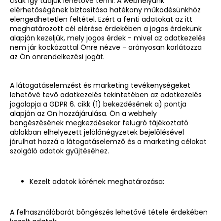
csak így tudjuk lehetővé tenni. A webhelyünk
elérhetőségének biztosítása hatékony működésünkhöz
elengedhetetlen feltétel. Ezért a fenti adatokat az itt
meghatározott cél elérése érdekében a jogos érdekünk
alapján kezeljük, mely jogos érdek - mivel az adatkezelés
nem jár kockázattal Önre nézve - arányosan korlátozza
az Ön önrendelkezési jogát.
A látogatáselemzést és marketing tevékenységeket
lehetővé tevő adatkezelés tekintetében az adatkezelés
jogalapja a GDPR 6. cikk (1) bekezdésének a) pontja
alapján az Ön hozzájárulása. Ön a webhely
böngészésének megkezdésekor felugró tájékoztató
ablakban elhelyezett jelölőnégyzetek bejelölésével
járulhat hozzá a látogatáselemző és a marketing célokat
szolgáló adatok gyűjtéséhez.
Kezelt adatok körének meghatározása:
A felhasználóbarát böngészés lehetővé tétele érdekében