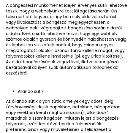
A böngészési munkamenet idején érvényes sütik lehetővé
teszik, hogy a webhelyünkre tett látogatása során Ön
felismerhető legyen, és így bármely oldalváltoztatást,
vagy kiválasztást a böngésző megjegyezhessen a
webhelyen belül végrehajtott böngészése során oldalról
oldalra. Ezek a sütik lehetővé teszik, hogy egy webhely
számos oldalán gyorsan és könnyedén haladhasson végig
és léphessen visszafelé anélkül, hogy minden egyes
meglátogatott oldalon azonosítania kellene magát, vagy
folyamatokat kellene ismételnie (pl. egy űrlap kitöltése).
Az oldal böngészésének végeztével, illetve a böngésző
bezárásával az ilyen sütik automatikusan törlődnek az
eszközéről.
Állandó sütik
Az állandó sütik olyan sütik, amelyek egy adott ideig
(érvényességi idejük napokban, hetekben, hónapokban
vagy években kerül meghatározásra) „állandóak”
maradnak a számítógépén, miután lejárt a böngészési
folyamat, ezért lehetővé teszik a felhasználók
preferenciáinak vagy műveleteinek a felidézését a