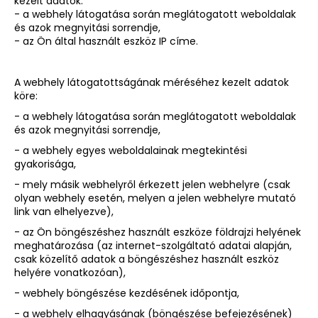
kezelt adatok:
- a webhely látogatása során meglátogatott weboldalak
és azok megnyitási sorrendje,
- az Ön által használt eszköz IP címe.
A webhely látogatottságának méréséhez kezelt adatok
köre:
- a webhely látogatása során meglátogatott weboldalak
és azok megnyitási sorrendje,
- a webhely egyes weboldalainak megtekintési
gyakorisága,
- mely másik webhelyről érkezett jelen webhelyre (csak
olyan webhely esetén, melyen a jelen webhelyre mutató
link van elhelyezve),
- az Ön böngészéshez használt eszköze földrajzi helyének
meghatározása (az internet-szolgáltató adatai alapján,
csak közelítő adatok a böngészéshez használt eszköz
helyére vonatkozóan),
- webhely böngészése kezdésének időpontja,
- a webhely elhagyásának (böngészése befejezésének)