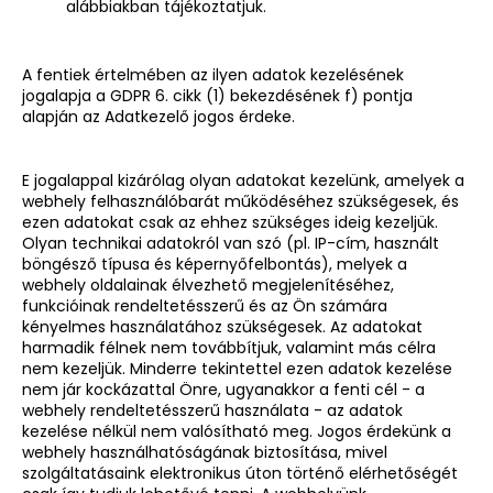
alábbiakban tájékoztatjuk.
A fentiek értelmében az ilyen adatok kezelésének
jogalapja a GDPR 6. cikk (1) bekezdésének f) pontja
alapján az Adatkezelő jogos érdeke.
E jogalappal kizárólag olyan adatokat kezelünk, amelyek a
webhely felhasználóbarát működéséhez szükségesek, és
ezen adatokat csak az ehhez szükséges ideig kezeljük.
Olyan technikai adatokról van szó (pl. IP-cím, használt
böngésző típusa és képernyőfelbontás), melyek a
webhely oldalainak élvezhető megjelenítéséhez,
funkcióinak rendeltetésszerű és az Ön számára
kényelmes használatához szükségesek. Az adatokat
harmadik félnek nem továbbítjuk, valamint más célra
nem kezeljük. Minderre tekintettel ezen adatok kezelése
nem jár kockázattal Önre, ugyanakkor a fenti cél - a
webhely rendeltetésszerű használata - az adatok
kezelése nélkül nem valósítható meg. Jogos érdekünk a
webhely használhatóságának biztosítása, mivel
szolgáltatásaink elektronikus úton történő elérhetőségét