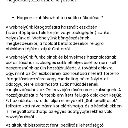
Hogyan szabályozhatja a sütik működését?
A webhelyünk látogatására használt eszközén
(számítógépén, telefonján vagy táblagépén) sütiket
helyezünk el. Webhelyünk böngészésének
megkezdésekor, a főoldal betöltődésekor felugró
ablakban tájékoztatjuk Önt erről.
A webhelyünk funkcióinak és kényelmes használatának
biztosításához szükséges sütik elhelyezéséhez nem kell
beszereznünk az Ön hozzájárulását. A további célokra,
úgy, mint az Ön eszközének azonosítása mellett történő
látogatáselemzésre vagy marketing célra folytatott
adatgyűjtésre alkalmazott sütik működésének
megkezdéséhez az Ön hozzájárulására van szükségünk. A
hozzájárulását a fentebb említett felugró ablakban kérjük.
Ezt az ablakot az oldal alján elhelyezett „Süti beállítások”
feliratra kattintva bármikor előhívhatja, és a későbbiekben
is megváltoztathatja az egyes adatgyűjtésekhez való
hozzájárulását.
Az általunk biztosított fenti beállítási lehetőségtől