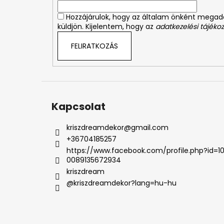
c
Hozzájárulok, hogy az általam önként mega
küldjön. Kijelentem, hogy az
adatkezelési tájékoz
FELIRATKOZÁS
Kapcsolat
kriszdreamdekor
@
gmail.com
+36704185257
https://www.facebook.com/profile.php?id=1
0089135672934
kriszdream
@kriszdreamdekor?lang=hu-hu