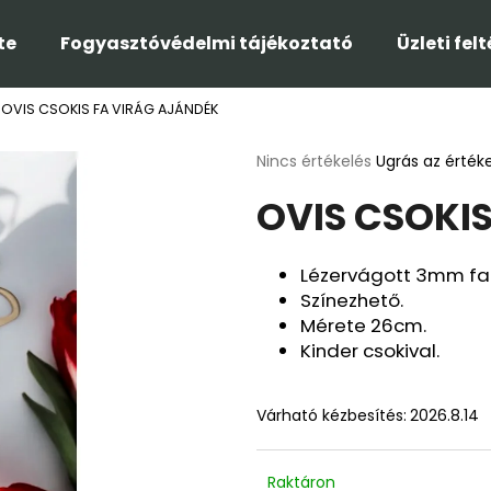
te
Fogyasztóvédelmi tájékoztató
Üzleti fel
OVIS CSOKIS FA VIRÁG AJÁNDÉK
Mit keres?
A
Nincs értékelés
Ugrás az érték
termék
OVIS CSOKI
átlagos
KERESÉS
értékelése
5-
ből
Lézervágott 3mm fa
0,0
Ajánljuk
Színezhető.
csillag.
Mérete 26cm.
Kinder csokival.
Várható kézbesítés:
2026.8.14
Raktáron