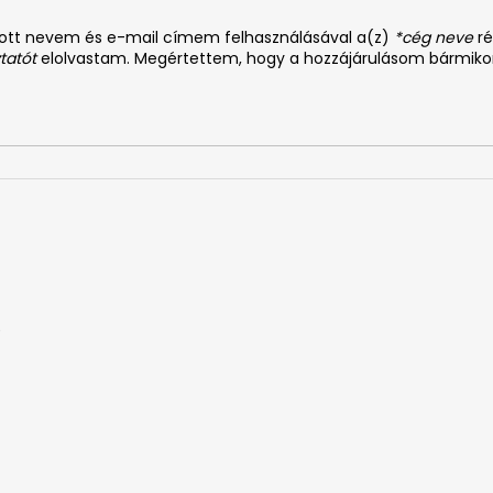
dott nevem és e-mail címem felhasználásával a(z)
*cég neve
ré
tatót
elolvastam. Megértettem, hogy a hozzájárulásom bármiko
0