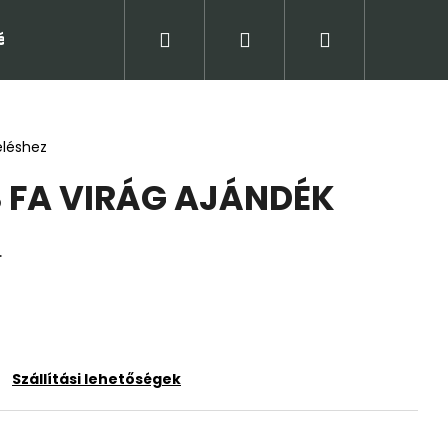
Keresés
Bejelentkezés
Kosár
tételek (ÁSZF)
Adatkezelési tájékoztató
Jogi
eléshez
S FA VIRÁG AJÁNDÉK
.
Szállítási lehetőségek
Következő