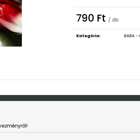
OVIS/BÖLCSIS BÚCSÚZTATÓS TÁBLA
MACSKA HÁZIRE
9 490 Ft
2 690 Ft
790 Ft
Korábbi:
10 990 Ft
Korábbi:
4 990 
/ db
Egységár:
Kategória
:
BABA - 
vezményről!