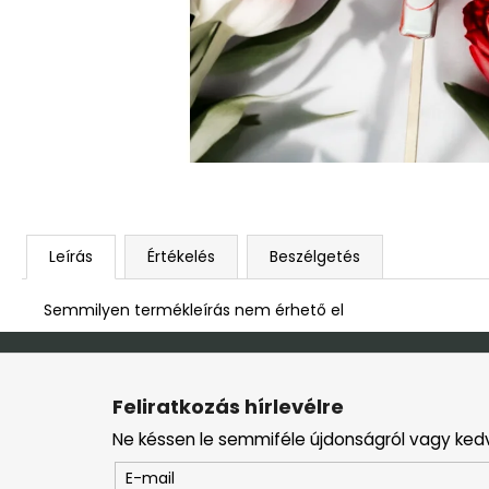
DEKOR ORCHIDEA KASPÓBAN KICSI
HALVÁNY ZÖLD
4 790 Ft
Leírás
Értékelés
Beszélgetés
Semmilyen termékleírás nem érhető el
L
á
Feliratkozás hírlevélre
b
Ne késsen le semmiféle újdonságról vagy ked
l
é
E-mail