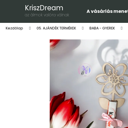
K
Ugrás
KriszDream
a
o
A vásárlás mene
fő
Vissza
Vissza
az álmok valóra válnak
s
tartalomhoz
a boltba
a boltba
á
Kezdőlap
05. AJÁNDÉK TERMÉKEK
BABA - GYEREK
r