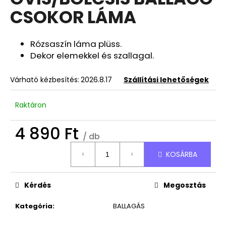
értékelése
CSOKOR LÁMA
5-
ből
A
0,0
j
csillag.
Rózsaszín láma plüss.
á
Dekor elemekkel és szallagal.
n
l
Várható kézbesítés:
2026.8.17
Szállítási lehetőségek
j
u
Raktáron
k
4 890 Ft
/ db
DEKOR
ORCHIDEA
Egységár:
KASPÓBAN
KOSÁRBA
KICSI
HALVÁNY
ZÖLD
Kérdés
Megosztás
4
790
Kategória
:
BALLAGÁS
Ft