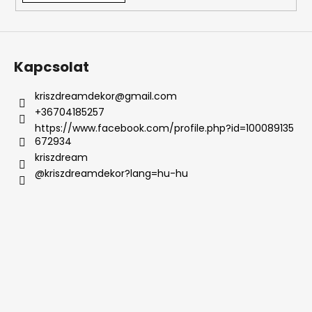
Kapcsolat
kriszdreamdekor
@
gmail.com
+36704185257
https://www.facebook.com/profile.php?id=100089135
672934
kriszdream
@kriszdreamdekor?lang=hu-hu