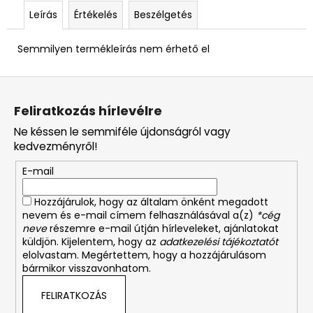
Leírás
Értékelés
Beszélgetés
Semmilyen termékleírás nem érhető el
L
á
Feliratkozás hírlevélre
b
Ne késsen le semmiféle újdonságról vagy
l
kedvezményről!
é
E-mail
c
Hozzájárulok, hogy az általam önként megadott
nevem és e-mail címem felhasználásával a(z)
*cég
neve
részemre e-mail útján hírleveleket, ajánlatokat
küldjön. Kijelentem, hogy az
adatkezelési tájékoztatót
elolvastam. Megértettem, hogy a hozzájárulásom
bármikor visszavonhatom.
FELIRATKOZÁS