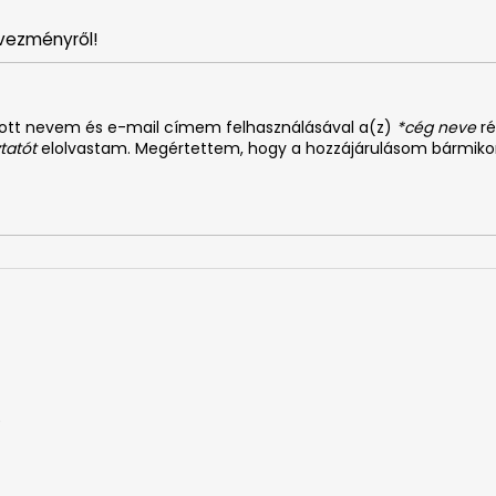
vezményről!
dott nevem és e-mail címem felhasználásával a(z)
*cég neve
ré
tatót
elolvastam. Megértettem, hogy a hozzájárulásom bármiko
0