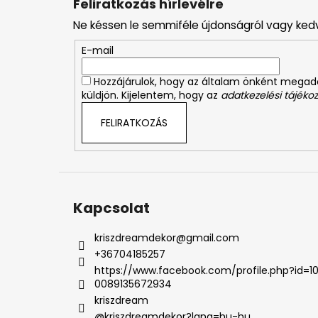
Feliratkozás hírlevélre
b
Ne késsen le semmiféle újdonságról vagy ked
l
é
E-mail
c
Hozzájárulok, hogy az általam önként mega
küldjön. Kijelentem, hogy az
adatkezelési tájékoz
FELIRATKOZÁS
Kapcsolat
kriszdreamdekor
@
gmail.com
+36704185257
https://www.facebook.com/profile.php?id=1
0089135672934
kriszdream
@kriszdreamdekor?lang=hu-hu