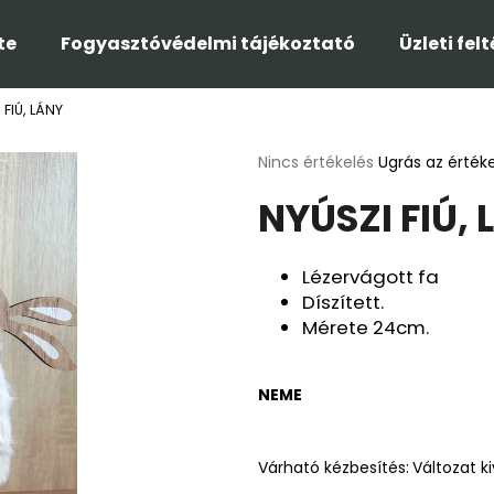
te
Fogyasztóvédelmi tájékoztató
Üzleti fel
 FIÚ, LÁNY
Mit keres?
A
Nincs értékelés
Ugrás az érték
termék
NYÚSZI FIÚ,
átlagos
KERESÉS
értékelése
5-
ből
Lézervágott fa
0,0
Ajánljuk
Díszített.
csillag.
Mérete 24cm.
NEME
Várható kézbesítés:
Változat k