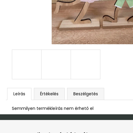
DEKOR ORCHIDEA KASPÓBAN KICSI
HALVÁNY ZÖLD
4 790 Ft
Leírás
Értékelés
Beszélgetés
Semmilyen termékleírás nem érhető el
L
á