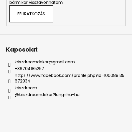
bármikor visszavonhatom.
FELIRATKOZÁS
Kapcsolat
kriszdreamdekor
@
gmail.com
+36704185257
https://www.facebook.com/profile.php?id=100089135
672934
kriszdream
@kriszdreamdekor?lang=hu-hu