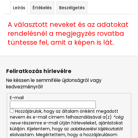
Leírás
Értékelés
Beszélgetés
A választott neveket és az adatokat
rendelésnél a megjegyzés rovatba
tüntesse fel, amit a képen is lát.
L
á
Feliratkozás hírlevélre
b
Ne késsen le semmiféle újdonságról vagy
l
kedvezményről!
é
E-mail
c
Hozzájárulok, hogy az általam önként megadott
nevem és e-mail címem felhasználásával a(z)
*cég
neve
részemre e-mail útján hírleveleket, ajánlatokat
küldjön. Kijelentem, hogy az
adatkezelési tájékoztatót
elolvastam. Megértettem, hogy a hozzájárulásom