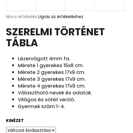
A
A
Nincs értékelés
Ugrás az értékeléshez
termék
j
SZERELMI TÖRTÉNET
átlagos
á
értékelése
n
TÁBLA
5-
l
ből
j
0,0
u
csillag.
Lézervágott 4mm fa.
k
Mérete 1 gyerekes 15x8 cm.
Mérete 2 gyerekes 17x9 cm.
Mérete 3 gyerekes 17x9 cm.
DEKOR
Mérete 4 gyerekes 17x9 cm.
CSÓNAKORCHIDEA
KASPÓBAN
Választható nevek és adatok.
HALVÁNY
Világos és sötét verzió.
RÓZSASZÍN
Gyermek szám 1-4.
11
990
Ft
KINÉZET
Korábbi:
12