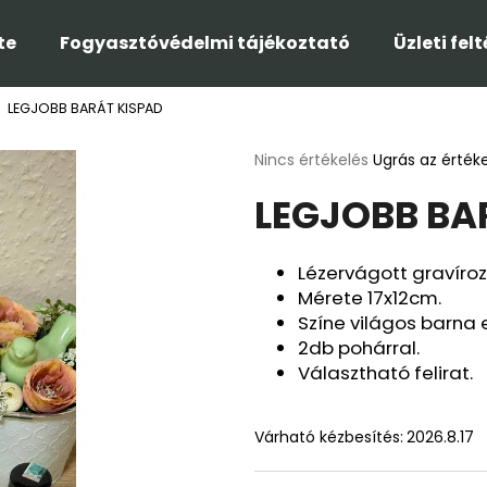
te
Fogyasztóvédelmi tájékoztató
Üzleti fel
LEGJOBB BARÁT KISPAD
Mit keres?
A
Nincs értékelés
Ugrás az érték
termék
LEGJOBB BA
átlagos
KERESÉS
értékelése
5-
ből
Lézervágott gravíroz
0,0
Ajánljuk
Mérete 17x12cm.
csillag.
Színe világos barna e
2db pohárral.
Választható felirat.
Várható kézbesítés:
2026.8.17