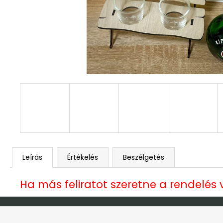
DEKOR ORCHIDEA KASPÓBAN KICSI
HALVÁNY ZÖLD
4 790 Ft
Leírás
Értékelés
Beszélgetés
Ha más feliratot szeretne a rendelés
L