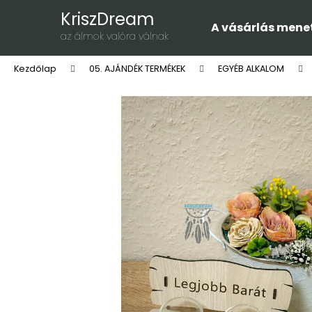
K
Ugrás
KriszDream
a
o
A vásárlás mene
fő
Vissza
Vissza
az álmok valóra válnak
s
tartalomhoz
a boltba
a boltba
á
Kezdőlap
05. AJÁNDÉK TERMÉKEK
EGYÉB ALKALOM
r