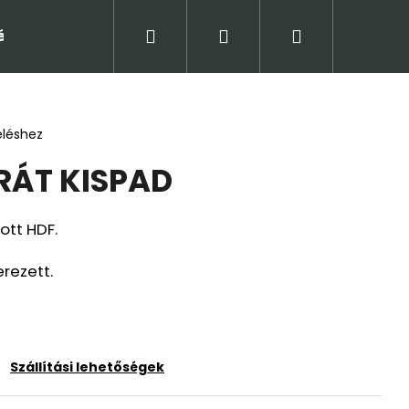
Keresés
Bejelentkezés
Kosár
tételek (ÁSZF)
Adatkezelési tájékoztató
Jogi
eléshez
RÁT KISPAD
ott HDF.
rezett.
Következő
Szállítási lehetőségek