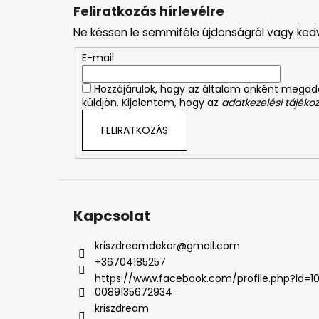
á
Feliratkozás hírlevélre
b
Ne késsen le semmiféle újdonságról vagy ked
l
é
E-mail
c
Hozzájárulok, hogy az általam önként mega
küldjön. Kijelentem, hogy az
adatkezelési tájékoz
FELIRATKOZÁS
Kapcsolat
kriszdreamdekor
@
gmail.com
+36704185257
https://www.facebook.com/profile.php?id=1
0089135672934
kriszdream