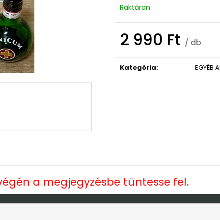
OVIS/BÖLCSIS BÚCSÚZTATÓS TÁBLA
ISTEN HOZOTT 
Raktáron
9 490 Ft
3 790 Ft
Korábbi:
10 990 Ft
2 990 Ft
/ db
Egységár:
Kategória
:
EGYÉB 
 végén a megjegyzésbe tüntesse fel.