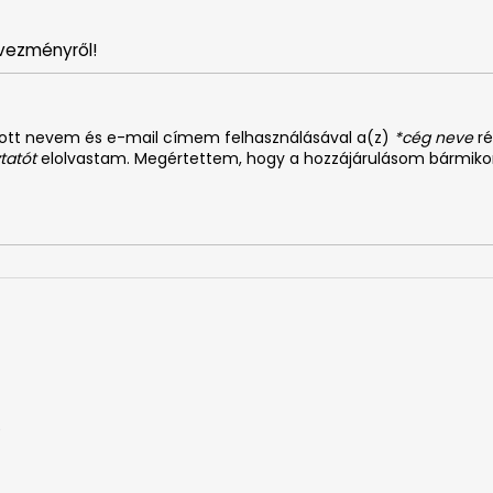
vezményről!
dott nevem és e-mail címem felhasználásával a(z)
*cég neve
ré
tatót
elolvastam. Megértettem, hogy a hozzájárulásom bármiko
0