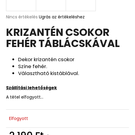
A
A
Nincs értékelés
Ugrás az értékeléshez
termék
j
KRIZANTÉN CSOKOR
átlagos
á
értékelése
n
FEHÉR TÁBLÁCSKÁVAL
5-
l
ből
j
0,0
u
csillag.
Dekor krizantén csokor
k
Színe fehér.
Választható kistáblával.
DEKOR
ORCHIDEA
Szállítási lehetőségek
KASPÓBAN
KICSI
A tétel elfogyott…
HALVÁNY
ZÖLD
4
Elfogyott
790
Ft