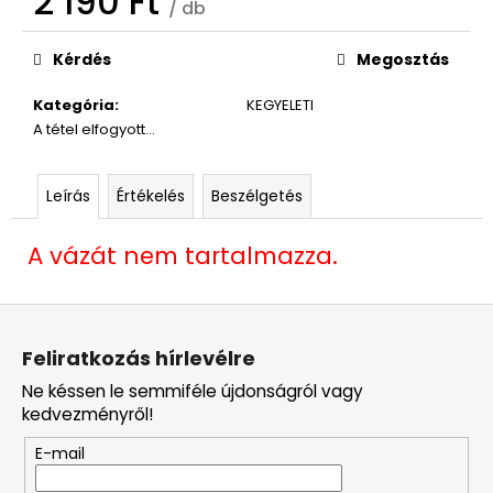
2 190 Ft
/ db
Egységár:
Kérdés
Megosztás
Kategória
:
KEGYELETI
A tétel elfogyott…
Leírás
Értékelés
Beszélgetés
A vázát nem tartalmazza.
L
á
Feliratkozás hírlevélre
b
Ne késsen le semmiféle újdonságról vagy
l
kedvezményről!
é
E-mail
c