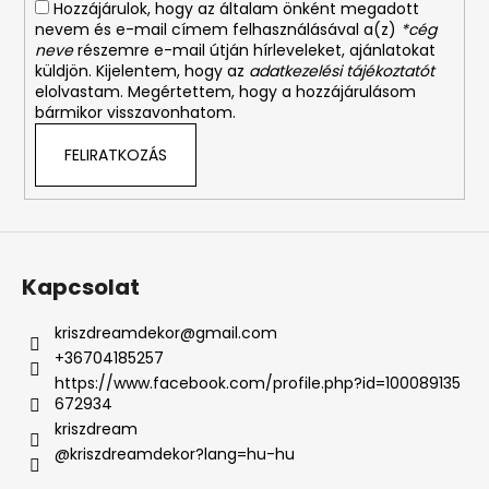
Hozzájárulok, hogy az általam önként megadott
nevem és e-mail címem felhasználásával a(z)
*cég
neve
részemre e-mail útján hírleveleket, ajánlatokat
küldjön. Kijelentem, hogy az
adatkezelési tájékoztatót
elolvastam. Megértettem, hogy a hozzájárulásom
bármikor visszavonhatom.
FELIRATKOZÁS
Kapcsolat
kriszdreamdekor
@
gmail.com
+36704185257
https://www.facebook.com/profile.php?id=100089135
672934
kriszdream
@kriszdreamdekor?lang=hu-hu