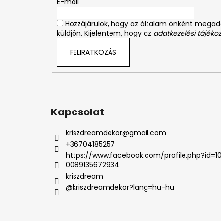
é
E-mail
c
Hozzájárulok, hogy az általam önként mega
küldjön. Kijelentem, hogy az
adatkezelési tájékoz
FELIRATKOZÁS
Kapcsolat
kriszdreamdekor
@
gmail.com
+36704185257
https://www.facebook.com/profile.php?id=1
0089135672934
kriszdream
@kriszdreamdekor?lang=hu-hu