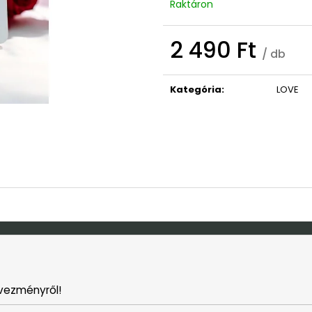
ISTEN HOZOTT ÜDVÖZLŐ TÁBLA
KONTROLLER TA
Raktáron
GRAVÍROZOTT A
3 790 Ft
6 790 Ft
2 490 Ft
/ db
Egységár:
Kategória
:
LOVE
vezményről!