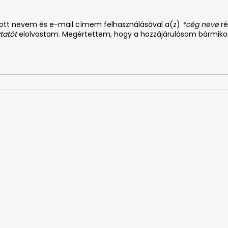
dott nevem és e-mail címem felhasználásával a(z)
*cég neve
ré
tatót
elolvastam. Megértettem, hogy a hozzájárulásom bármiko
0