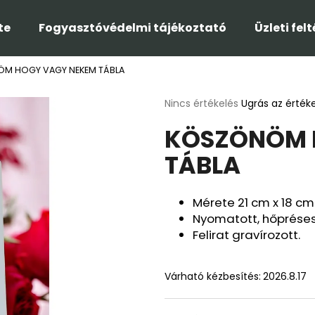
te
Fogyasztóvédelmi tájékoztató
Üzleti fel
M HOGY VAGY NEKEM TÁBLA
Mit keres?
A
Nincs értékelés
Ugrás az érték
termék
KÖSZÖNÖM 
átlagos
KERESÉS
értékelése
TÁBLA
5-
ből
0,0
Ajánljuk
csillag.
Mérete 21 cm x 18 cm
Nyomatott, hőpréses
Felirat gravírozott.
Várható kézbesítés:
2026.8.17