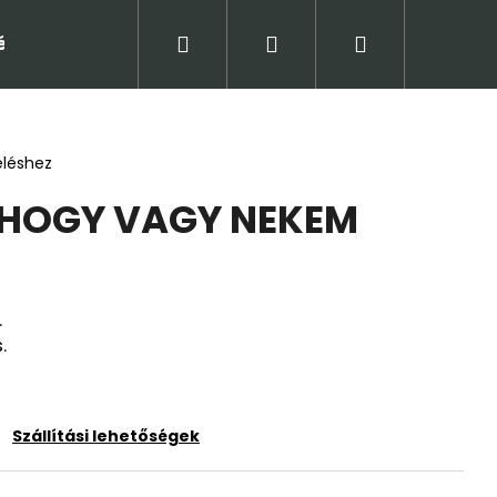
Keresés
Bejelentkezés
Kosár
tételek (ÁSZF)
Adatkezelési tájékoztató
Jogi
eléshez
HOGY VAGY NEKEM
.
.
Következő
Szállítási lehetőségek