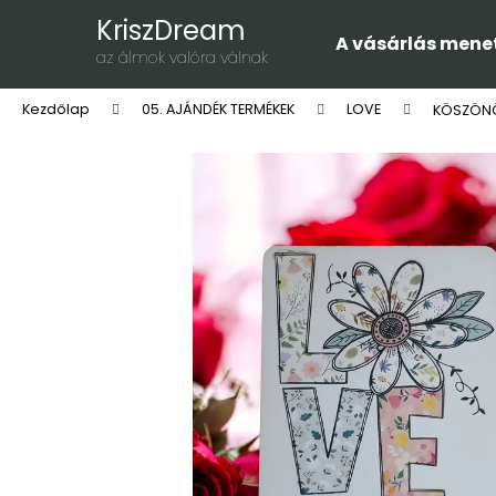
K
Ugrás
KriszDream
a
o
A vásárlás mene
fő
Vissza
Vissza
az álmok valóra válnak
s
tartalomhoz
a boltba
a boltba
á
Kezdőlap
05. AJÁNDÉK TERMÉKEK
LOVE
KÖSZÖNÖ
r