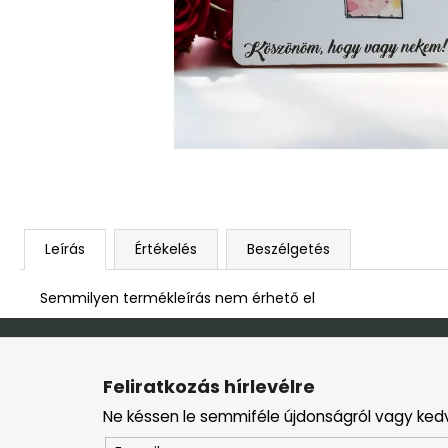
DEKOR ORCHIDEA KASPÓBAN KICSI
HALVÁNY ZÖLD
4 790 Ft
Leírás
Értékelés
Beszélgetés
Semmilyen termékleírás nem érhető el
L
á
Feliratkozás hírlevélre
b
Ne késsen le semmiféle újdonságról vagy ked
l