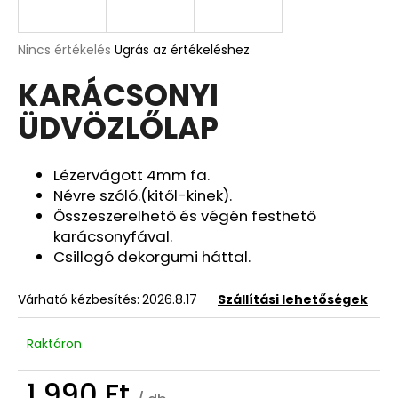
A
A
Nincs értékelés
Ugrás az értékeléshez
termék
j
KARÁCSONYI
átlagos
á
értékelése
n
ÜDVÖZLŐLAP
5-
l
ből
j
0,0
u
csillag.
Lézervágott 4mm fa.
k
Névre szóló.(kitől-kinek).
Összeszerelhető és végén festhető
karácsonyfával.
DEKOR
Csillogó dekorgumi háttal.
ORCHIDEA
KASPÓBAN
HALVÁNY
Várható kézbesítés:
2026.8.17
Szállítási lehetőségek
CIRMOS
LILA
4
Raktáron
090
Ft
1 990 Ft
Korábbi: