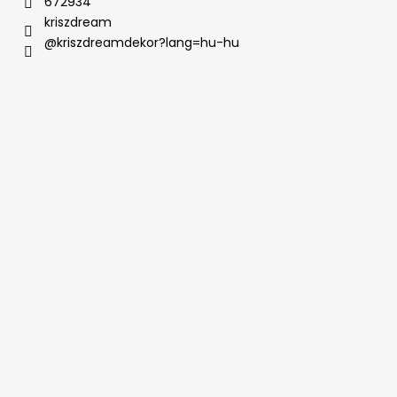
672934
kriszdream
@kriszdreamdekor?lang=hu-hu