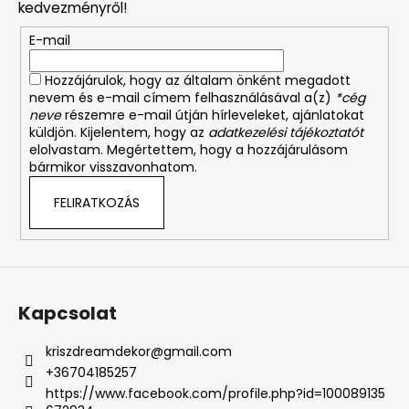
kedvezményről!
é
E-mail
c
Hozzájárulok, hogy az általam önként megadott
nevem és e-mail címem felhasználásával a(z)
*cég
neve
részemre e-mail útján hírleveleket, ajánlatokat
küldjön. Kijelentem, hogy az
adatkezelési tájékoztatót
elolvastam. Megértettem, hogy a hozzájárulásom
bármikor visszavonhatom.
FELIRATKOZÁS
Kapcsolat
kriszdreamdekor
@
gmail.com
+36704185257
https://www.facebook.com/profile.php?id=100089135