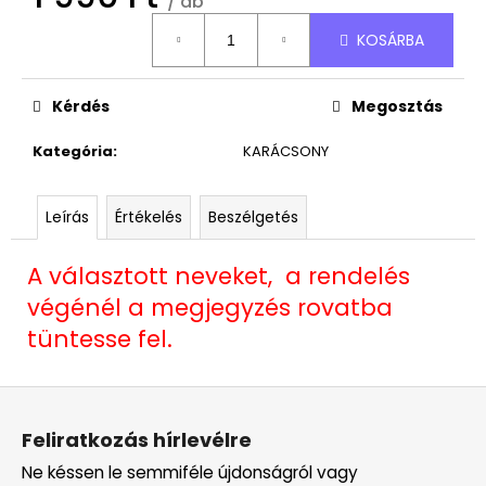
/ db
4
490
Egységár:
Ft
KOSÁRBA
Kérdés
Megosztás
Kategória
:
KARÁCSONY
Leírás
Értékelés
Beszélgetés
A választott neveket, a rendelés
végénél a megjegyzés rovatba
tüntesse fel.
L
á
Feliratkozás hírlevélre
b
Ne késsen le semmiféle újdonságról vagy
l