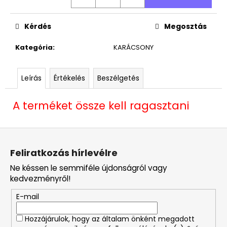
Kérdés
Megosztás
Kategória
:
KARÁCSONY
Leírás
Értékelés
Beszélgetés
A terméket össze kell ragasztani
L
á
Feliratkozás hírlevélre
b
Ne késsen le semmiféle újdonságról vagy
l
kedvezményről!
é
E-mail
c
Hozzájárulok, hogy az általam önként megadott