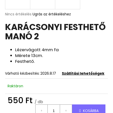
A
A
Nincs értékelés
Ugrás az értékeléshez
termék
j
KARÁCSONYI FESTHETŐ
átlagos
á
értékelése
n
MANÓ 2
5-
l
ből
j
0,0
u
csillag.
Lézervágott 4mm fa
k
Mérete 13cm.
Festhető.
DEKOR
ORCHIDEA
Várható kézbesítés:
2026.8.17
Szállítási lehetőségek
KASPÓBAN
KICSI
HALVÁNY
Raktáron
ZÖLD
4
550 Ft
790
/ db
Ft
Egységár:
KOSÁRBA