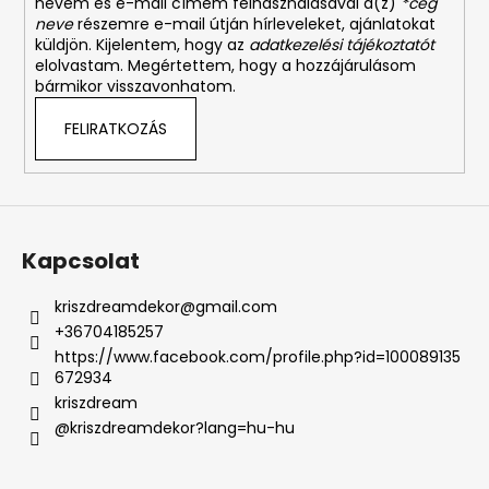
nevem és e-mail címem felhasználásával a(z)
*cég
neve
részemre e-mail útján hírleveleket, ajánlatokat
küldjön. Kijelentem, hogy az
adatkezelési tájékoztatót
elolvastam. Megértettem, hogy a hozzájárulásom
bármikor visszavonhatom.
FELIRATKOZÁS
Kapcsolat
kriszdreamdekor
@
gmail.com
+36704185257
https://www.facebook.com/profile.php?id=100089135
672934
kriszdream
@kriszdreamdekor?lang=hu-hu