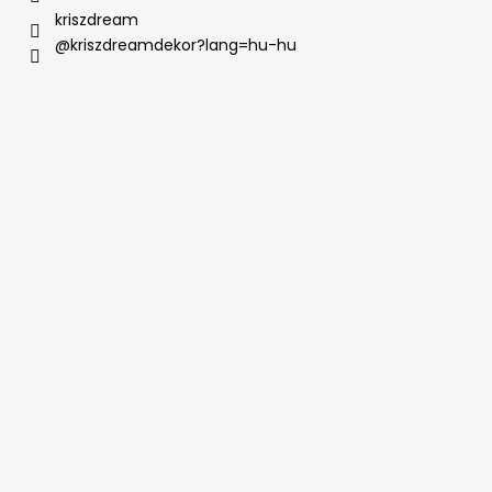
kriszdream
@kriszdreamdekor?lang=hu-hu