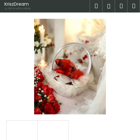
K
Ugrás
KriszDream
Keresés
Kosá
M
Bejelent
a
o
az álmok valóra válnak
fő
Vissza
Vissza
s
tartalomhoz
á
M
r
i
t
k
e
r
e
s
?
KERESÉS