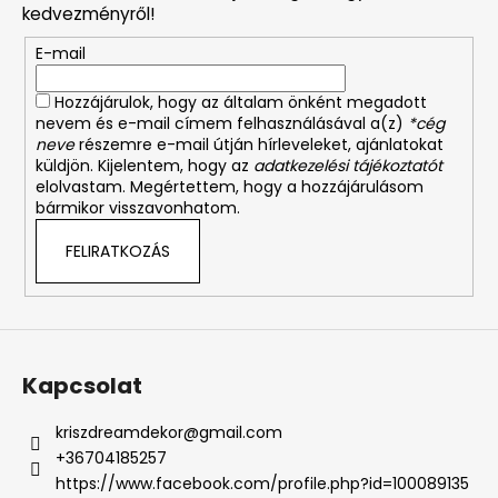
l
kedvezményről!
é
E-mail
c
Hozzájárulok, hogy az általam önként megadott
nevem és e-mail címem felhasználásával a(z)
*cég
neve
részemre e-mail útján hírleveleket, ajánlatokat
küldjön. Kijelentem, hogy az
adatkezelési tájékoztatót
elolvastam. Megértettem, hogy a hozzájárulásom
bármikor visszavonhatom.
FELIRATKOZÁS
Kapcsolat
kriszdreamdekor
@
gmail.com
+36704185257
https://www.facebook.com/profile.php?id=100089135