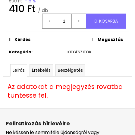
Ft
500 Ft
–18 %
410 Ft
/ db
Egységár:
KOSÁRBA
Kérdés
Megosztás
Kategória
:
KIEGÉSZÍTŐK
Leírás
Értékelés
Beszélgetés
Az adatokat a megjegyzés rovatba
tüntesse fel.
L
á
Feliratkozás hírlevélre
b
Ne késsen le semmiféle újdonságról vagy