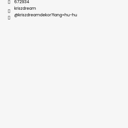
672934
kriszdream
@kriszdreamdekor?lang=hu-hu