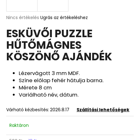
A
A
Nincs értékelés
Ugrás az értékeléshez
termék
j
ESKÜVŐI PUZZLE
átlagos
á
értékelése
n
HŰTŐMÁGNES
5-
l
ből
j
KÖSZÖNŐ AJÁNDÉK
0,0
u
csillag.
k
Lézervágott 3 mm MDF.
Színe előlap fehér hátulja barna.
ELSŐ
Mérete 8 cm
TALÁLKA
Variálható név, dátum.
EMLÉK
KÉPKERET
5
Várható kézbesítés:
2026.8.17
Szállítási lehetőségek
090
Ft
Korábbi:
Raktáron
6
890