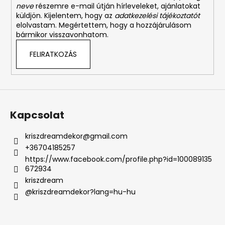
neve
részemre e-mail útján hírleveleket, ajánlatokat
küldjön. Kijelentem, hogy az
adatkezelési tájékoztatót
elolvastam. Megértettem, hogy a hozzájárulásom
bármikor visszavonhatom.
FELIRATKOZÁS
Kapcsolat
kriszdreamdekor
@
gmail.com
+36704185257
https://www.facebook.com/profile.php?id=100089135
672934
kriszdream
@kriszdreamdekor?lang=hu-hu