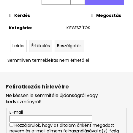
Kérdés
Megosztás
Kategória
:
KIEGÉSZÍTŐK
Leírás
Értékelés
Beszélgetés
Semmilyen termékleírás nem érhető el
L
á
Feliratkozás hírlevélre
b
Ne késsen le semmiféle újdonságról vagy
l
kedvezményről!
é
E-mail
c
Hozzájárulok, hogy az általam önként megadott
nevem és e-mail címem felhasználásával a(z)
*cég