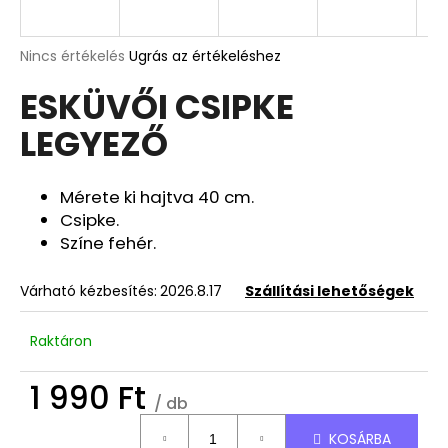
A
A
Nincs értékelés
Ugrás az értékeléshez
termék
j
ESKÜVŐI CSIPKE
átlagos
á
értékelése
n
LEGYEZŐ
5-
l
ből
j
0,0
u
csillag.
Mérete ki hajtva 40 cm.
k
Csipke.
Színe fehér.
OVIS/BÖLCSIS
BÚCSÚZTATÓS
Várható kézbesítés:
2026.8.17
Szállítási lehetőségek
TÁBLA
9
Raktáron
490
Ft
Korábbi:
1 990 Ft
10
/ db
990
Egységár:
Ft
KOSÁRBA