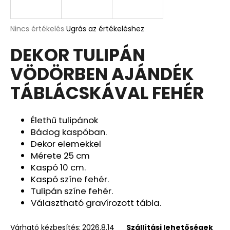
A
A
Nincs értékelés
Ugrás az értékeléshez
termék
j
DEKOR TULIPÁN
átlagos
á
értékelése
n
VÖDÖRBEN AJÁNDÉK
5-
l
ből
j
TÁBLÁCSKÁVAL FEHÉR
0,0
u
csillag.
k
Élethű tulipánok
Bádog kaspóban.
DEKOR
Dekor elemekkel
ORCHIDEA
Mérete 25 cm
KASPÓBAN
HALVÁNY
Kaspó 10 cm.
CIRMOS
Kaspó színe fehér.
LILA
Tulipán színe fehér.
4
Választható gravírozott tábla.
090
Ft
Korábbi:
Várható kézbesítés:
2026.8.14
Szállítási lehetőségek