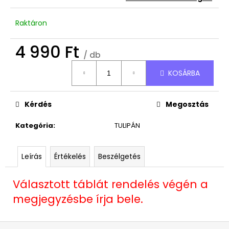
4
490
Ft
Raktáron
4 990 Ft
/ db
Egységár:
KOSÁRBA
Kérdés
Megosztás
Kategória
:
TULIPÁN
Leírás
Értékelés
Beszélgetés
Választott táblát rendelés végén a
megjegyzésbe írja bele.
L