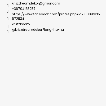
kriszdreamdekor
@
gmail.com
+36704185257
https://www.facebook.com/profile.php?id=100089135
672934
kriszdream
@kriszdreamdekor?lang=hu-hu