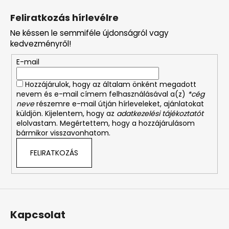
á
Feliratkozás hírlevélre
b
Ne késsen le semmiféle újdonságról vagy
l
kedvezményről!
é
E-mail
c
Hozzájárulok, hogy az általam önként megadott
nevem és e-mail címem felhasználásával a(z)
*cég
neve
részemre e-mail útján hírleveleket, ajánlatokat
küldjön. Kijelentem, hogy az
adatkezelési tájékoztatót
elolvastam. Megértettem, hogy a hozzájárulásom
bármikor visszavonhatom.
FELIRATKOZÁS
Kapcsolat