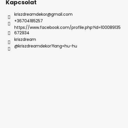
Kapcsolat
kriszdreamdekor
@
gmail.com
+36704185257
https://www.facebook.com/profile.php?id=100089135
672934
kriszdream
@kriszdreamdekor?lang=hu-hu