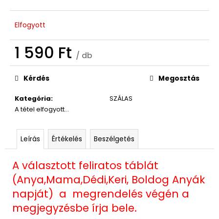
Elfogyott
1 590 Ft
/ db
Egységár:
Kérdés
Megosztás
Kategória
:
SZÁLAS
A tétel elfogyott…
Leírás
Értékelés
Beszélgetés
A választott feliratos táblát
(Anya,Mama,Dédi,Keri, Boldog Anyák
napját) a megrendelés végén a
megjegyzésbe írja bele.