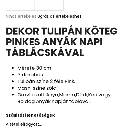
A
A
Nincs értékelés
Ugrás az értékeléshez
termék
j
DEKOR TULIPÁN KÖTEG
átlagos
á
értékelése
n
PINKES ANYÁK NAPI
5-
l
ből
j
TÁBLÁCSKÁVAL
0,0
u
csillag.
k
Mérete 30 cm
3 darabos.
ISTEN
Tulipán színe 2 féle Pink.
HOZOTT
Masni színe zöld.
ÜDVÖZLŐ
TÁBLA
Gravírozott Anya,Mama,Dédi,Keri vagy
Boldog Anyák napját táblával.
3
790
Ft
Szállítási lehetőségek
A tétel elfogyott…