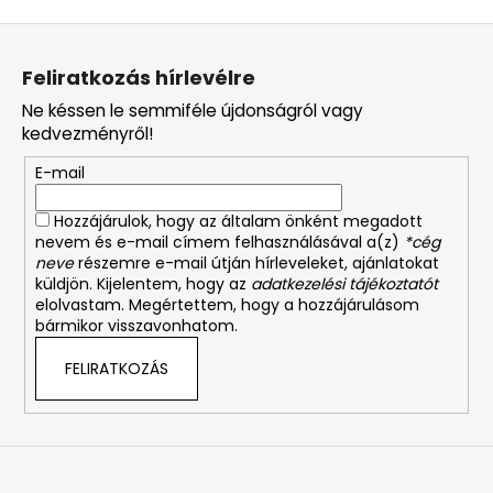
L
á
Feliratkozás hírlevélre
b
Ne késsen le semmiféle újdonságról vagy
l
kedvezményről!
é
E-mail
c
Hozzájárulok, hogy az általam önként megadott
nevem és e-mail címem felhasználásával a(z)
*cég
neve
részemre e-mail útján hírleveleket, ajánlatokat
küldjön. Kijelentem, hogy az
adatkezelési tájékoztatót
elolvastam. Megértettem, hogy a hozzájárulásom
bármikor visszavonhatom.
FELIRATKOZÁS