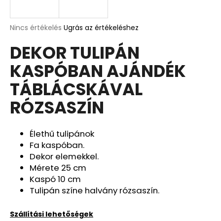
A
A
Nincs értékelés
Ugrás az értékeléshez
termék
j
DEKOR TULIPÁN
átlagos
á
értékelése
n
KASPÓBAN AJÁNDÉK
5-
l
ből
j
TÁBLÁCSKÁVAL
0,0
u
csillag.
RÓZSASZÍN
k
Élethű tulipánok
DEKOR
ORCHIDEA
Fa kaspóban.
KASPÓBAN
Dekor elemekkel.
KICSI
Mérete 25 cm
HALVÁNY
ZÖLD
Kaspó 10 cm
4
Tulipán színe halvány rózsaszín.
790
Ft
Szállítási lehetőségek