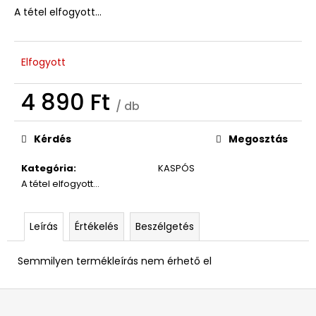
A tétel elfogyott…
Elfogyott
4 890 Ft
/ db
Egységár:
Kérdés
Megosztás
Kategória
:
KASPÓS
A tétel elfogyott…
Leírás
Értékelés
Beszélgetés
Semmilyen termékleírás nem érhető el
L
á