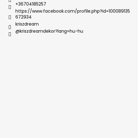
+36704185257
https://www.facebook.com/profile.php?id=100089135
672934
kriszdream
@kriszdreamdekor?lang=hu-hu