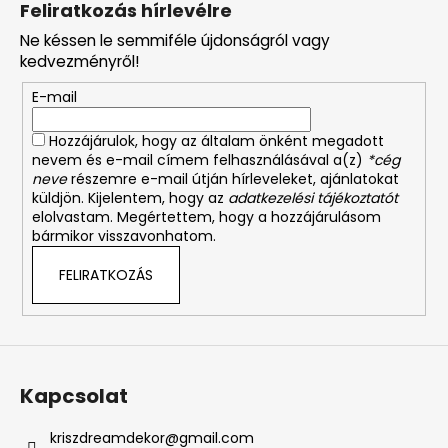
Feliratkozás hírlevélre
b
Ne késsen le semmiféle újdonságról vagy
l
kedvezményről!
é
E-mail
c
Hozzájárulok, hogy az általam önként megadott
nevem és e-mail címem felhasználásával a(z)
*cég
neve
részemre e-mail útján hírleveleket, ajánlatokat
küldjön. Kijelentem, hogy az
adatkezelési tájékoztatót
elolvastam. Megértettem, hogy a hozzájárulásom
bármikor visszavonhatom.
FELIRATKOZÁS
Kapcsolat
kriszdreamdekor
@
gmail.com