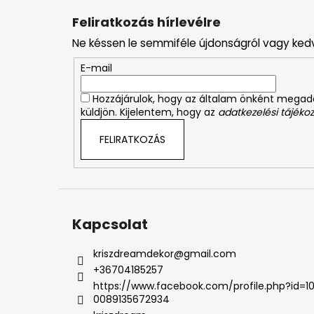
á
Feliratkozás hírlevélre
b
Ne késsen le semmiféle újdonságról vagy ked
l
é
E-mail
c
Hozzájárulok, hogy az általam önként mega
küldjön. Kijelentem, hogy az
adatkezelési tájékoz
FELIRATKOZÁS
Kapcsolat
kriszdreamdekor
@
gmail.com
+36704185257
https://www.facebook.com/profile.php?id=1
0089135672934