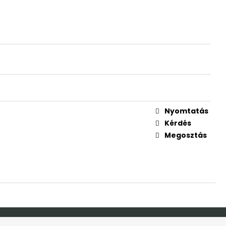
RTÓ ÁLLVÁNY
JÁNDÉK NÉVVEL
Nyomtatás
S
Kérdés
Megosztás