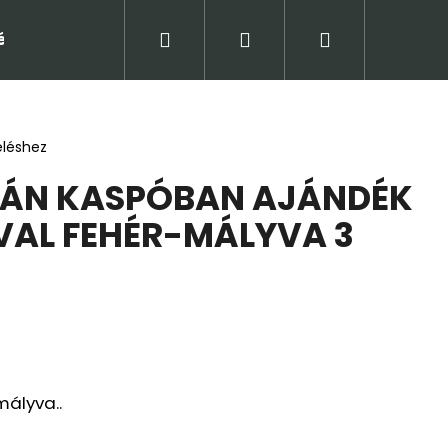
Keresés
Bejelentkezés
Kosár
tételek (ÁSZF)
Adatkezelési tájékoztató
Jogi
eléshez
PÁN KASPÓBAN AJÁNDÉK
AL FEHÉR-MÁLYVA 3
Következő
mályva..