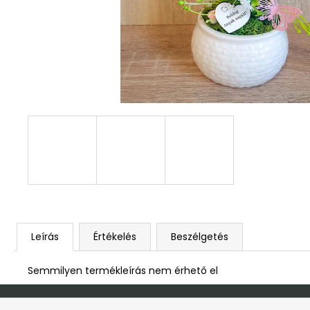
DEKOR ORCHIDEA KASPÓBAN KICSI
HALVÁNY ZÖLD
4 790 Ft
Leírás
Értékelés
Beszélgetés
Semmilyen termékleírás nem érhető el
L