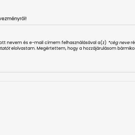
vezményről!
dott nevem és e-mail címem felhasználásával a(z)
*cég neve
ré
tatót
elolvastam. Megértettem, hogy a hozzájárulásom bármiko
0