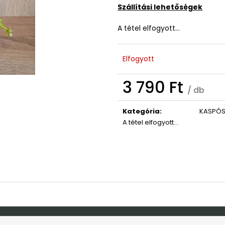
ISTEN HOZOTT ÜDVÖZLŐ TÁBLA
KONTROLLER TA
Szállítási lehetőségek
GRAVÍROZOTT A
3 790 Ft
6 790 Ft
A tétel elfogyott…
Elfogyott
3 790 Ft
/ db
Egységár:
Kategória
:
KASPÓ
A tétel elfogyott…