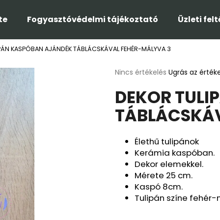
te
Fogyasztóvédelmi tájékoztató
Üzleti fel
PÁN KASPÓBAN AJÁNDÉK TÁBLÁCSKÁVAL FEHÉR-MÁLYVA 3
Mit keres?
A
Nincs értékelés
Ugrás az érték
termék
DEKOR TULI
átlagos
KERESÉS
értékelése
TÁBLÁCSKÁV
5-
ből
0,0
Ajánljuk
csillag.
Élethű tulipánok
Kerámia kaspóban.
Dekor elemekkel.
Mérete 25 cm.
Kaspó 8cm.
Tulipán színe fehér-