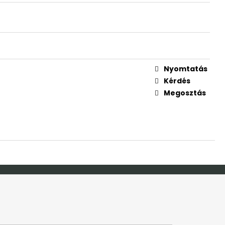
ÜDVÖZLŐ TÁBLA
Nyomtatás
S
Kérdés
Megosztás