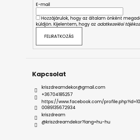
é
E-mail
c
Hozzájárulok, hogy az általam önként mega
küldjön. Kijelentem, hogy az
adatkezelési tájékoz
FELIRATKOZÁS
Kapcsolat
kriszdreamdekor
@
gmail.com
+36704185257
https://www.facebook.com/profile.php?id=1
0089135672934
kriszdream
@kriszdreamdekor?lang=hu-hu