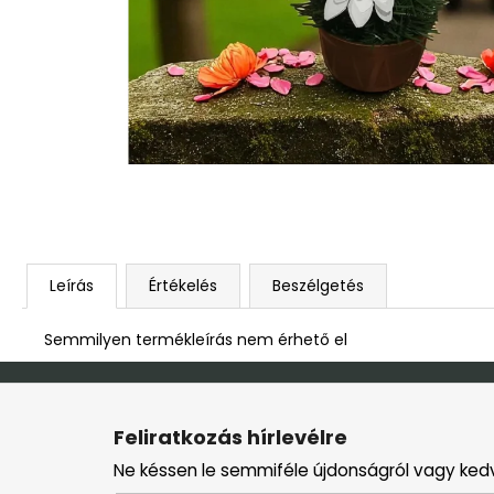
DEKOR ORCHIDEA KASPÓBAN KICSI
HALVÁNY ZÖLD
4 790 Ft
Leírás
Értékelés
Beszélgetés
Semmilyen termékleírás nem érhető el
L
á
Feliratkozás hírlevélre
b
Ne késsen le semmiféle újdonságról vagy ked
l