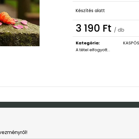
OVIS/BÖLCSIS BÚCSÚZTATÓS TÁBLA
ISTEN HOZOTT 
9 490 Ft
3 790 Ft
Készítés alatt
Korábbi:
10 990 Ft
3 190 Ft
/ db
Egységár:
Kategória
:
KASPÓ
A tétel elfogyott…
vezményről!