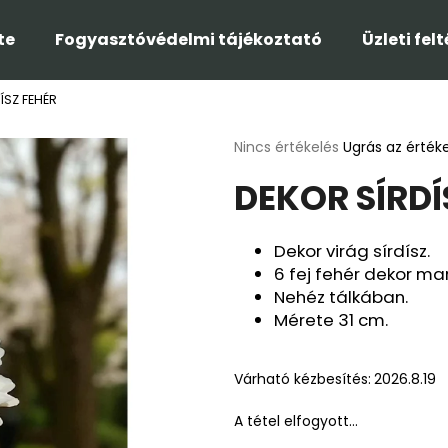
te
Fogyasztóvédelmi tájékoztató
Üzleti fel
ÍSZ FEHÉR
Mit keres?
A
Nincs értékelés
Ugrás az érték
termék
DEKOR SÍRDÍ
átlagos
KERESÉS
értékelése
5-
ből
Dekor virág sírdísz.
0,0
Ajánljuk
6 fej fehér dekor ma
csillag.
Nehéz tálkában.
Mérete 31 cm.
Várható kézbesítés:
2026.8.19
A tétel elfogyott…