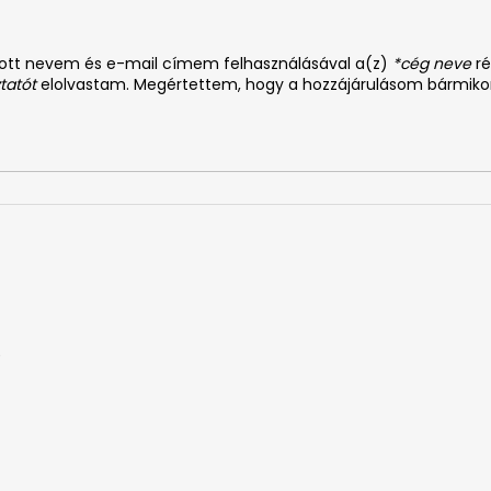
dott nevem és e-mail címem felhasználásával a(z)
*cég neve
ré
tatót
elolvastam. Megértettem, hogy a hozzájárulásom bármiko
0