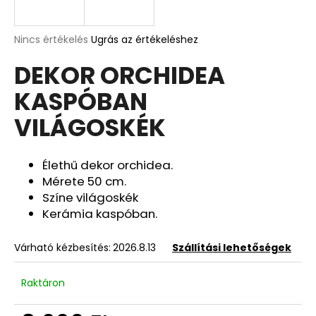
A
A
Nincs értékelés
Ugrás az értékeléshez
termék
j
DEKOR ORCHIDEA
átlagos
á
értékelése
n
KASPÓBAN
5-
l
ből
j
VILÁGOSKÉK
0,0
u
csillag.
k
Élethű dekor orchidea.
Mérete 50 cm.
KONTROLLER
Színe világoskék
TARTÓ
Kerámia kaspóban.
ÁLLVÁNY
GRAVÍROZOTT
AJÁNDÉK
Várható kézbesítés:
2026.8.13
Szállítási lehetőségek
NÉVVEL
6
790
Raktáron
Ft