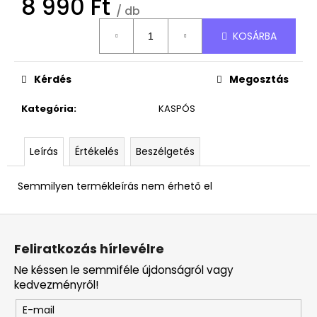
8 990 Ft
/ db
Egységár:
KOSÁRBA
Kérdés
Megosztás
Kategória
:
KASPÓS
Leírás
Értékelés
Beszélgetés
Semmilyen termékleírás nem érhető el
L
á
Feliratkozás hírlevélre
b
Ne késsen le semmiféle újdonságról vagy
l
kedvezményről!
é
E-mail
c