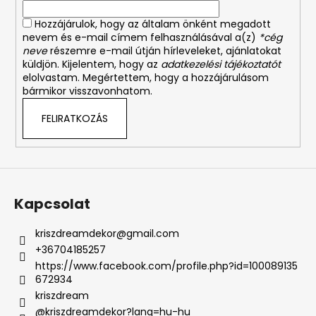
Hozzájárulok, hogy az általam önként megadott
nevem és e-mail címem felhasználásával a(z)
*cég
neve
részemre e-mail útján hírleveleket, ajánlatokat
küldjön. Kijelentem, hogy az
adatkezelési tájékoztatót
elolvastam. Megértettem, hogy a hozzájárulásom
bármikor visszavonhatom.
FELIRATKOZÁS
Kapcsolat
kriszdreamdekor
@
gmail.com
+36704185257
https://www.facebook.com/profile.php?id=100089135
672934
kriszdream
@kriszdreamdekor?lang=hu-hu