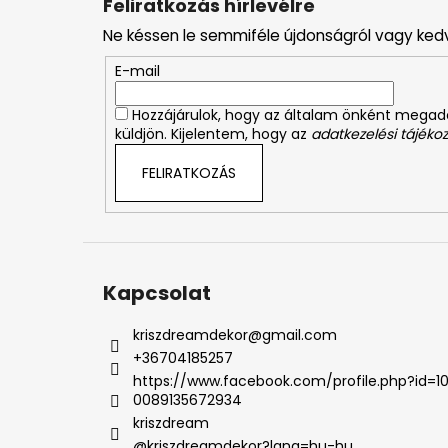
Feliratkozás hírlevélre
b
Ne késsen le semmiféle újdonságról vagy ked
l
é
E-mail
c
Hozzájárulok, hogy az általam önként mega
küldjön. Kijelentem, hogy az
adatkezelési tájékoz
FELIRATKOZÁS
Kapcsolat
kriszdreamdekor
@
gmail.com
+36704185257
https://www.facebook.com/profile.php?id=1
0089135672934
kriszdream
@kriszdreamdekor?lang=hu-hu