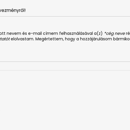
vezményről!
dott nevem és e-mail címem felhasználásával a(z)
*cég neve
ré
tatót
elolvastam. Megértettem, hogy a hozzájárulásom bármiko
0