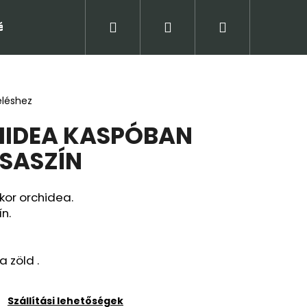
Keresés
Bejelentkezés
Kosár
tételek (ÁSZF)
Adatkezelési tájékoztató
Jogi
eléshez
HIDEA KASPÓBAN
SASZÍN
kor orchidea.
ín.
 zöld .
Következő
Szállítási lehetőségek