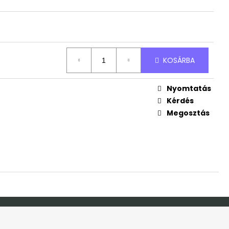
ÜDVÖZLŐ TÁBLA
KOSÁRBA
Nyomtatás
S
Kérdés
Megosztás