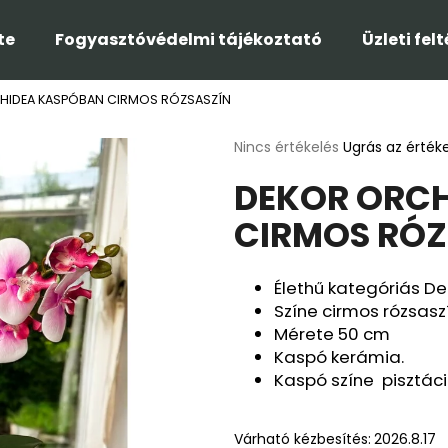
te
Fogyasztóvédelmi tájékoztató
Üzleti fel
HIDEA KASPÓBAN CIRMOS RÓZSASZÍN
Mit keres?
A
Nincs értékelés
Ugrás az érték
termék
DEKOR ORC
átlagos
KERESÉS
értékelése
CIRMOS RÓZ
5-
ből
0,0
Ajánljuk
csillag.
Élethű kategóriás De
Színe cirmos rózsasz
Mérete 50 cm
Kaspó kerámia.
Kaspó színe pisztácia
Várható kézbesítés:
2026.8.17