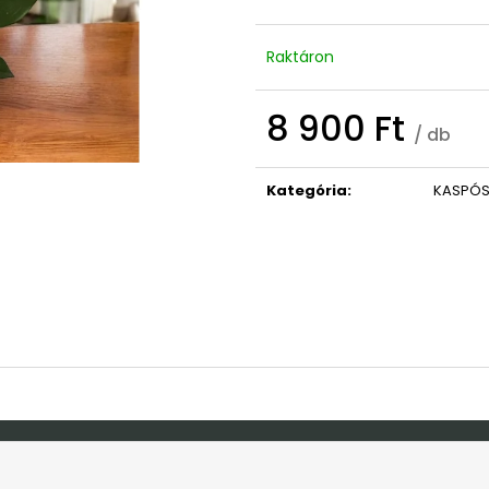
OVIS/BÖLCSIS BÚCSÚZTATÓS TÁBLA
ISTEN HOZOTT 
9 490 Ft
3 790 Ft
Korábbi:
10 990 Ft
Raktáron
8 900 Ft
/ db
Egységár:
Kategória
:
KASPÓ