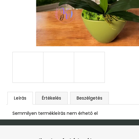
DEKOR ORCHIDEA KASPÓBAN KICSI
HALVÁNY ZÖLD
4 790 Ft
Leírás
Értékelés
Beszélgetés
Semmilyen termékleírás nem érhető el
L
á