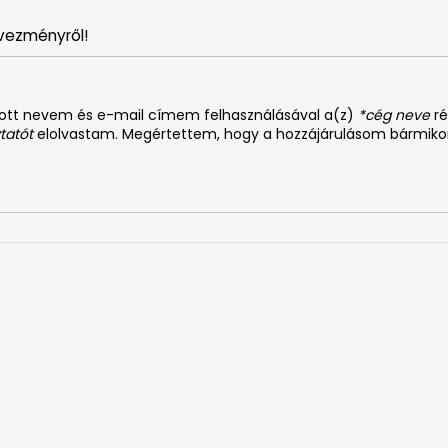
vezményről!
dott nevem és e-mail címem felhasználásával a(z)
*cég neve
ré
tatót
elolvastam. Megértettem, hogy a hozzájárulásom bármiko
0