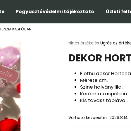
te
Fogyasztóvédelmi tájékoztató
Üzleti fel
TENZIA KASPÓBAN.
Mit keres?
A
Nincs értékelés
Ugrás az érték
termék
DEKOR HORT
átlagos
KERESÉS
értékelése
5-
ből
Élethű dekor Hortenzi
0,0
Ajánljuk
Mérete cm.
csillag.
Színe halvány lila.
Kerámia kaspóban.
Kis tavasz táblával.
Várható kézbesítés:
2026.8.14