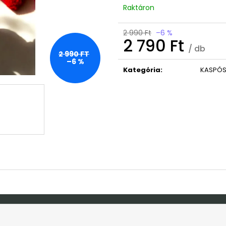
OVIS/BÖLCSIS BÚCSÚZTATÓS TÁBLA
MACSKA HÁZIRE
Raktáron
9 490 Ft
2 690 Ft
Korábbi:
10 990 Ft
Korábbi:
4 990 
2 990 Ft
–6 %
2 790 Ft
/ db
2 990 FT
Egységár:
–6 %
Kategória
:
KASPÓ