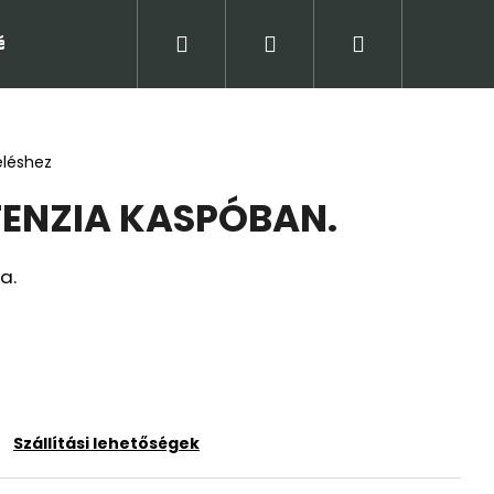
Keresés
Bejelentkezés
Kosár
tételek (ÁSZF)
Adatkezelési tájékoztató
Jogi
eléshez
ENZIA KASPÓBAN.
a.
Következő
Szállítási lehetőségek