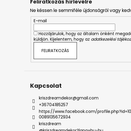
Feliratkozás hírlevélre
b
Ne késsen le semmiféle újdonságról vagy ked
l
é
E-mail
c
Hozzájárulok, hogy az általam önként mega
küldjön. Kijelentem, hogy az
adatkezelési tájékoz
FELIRATKOZÁS
Kapcsolat
kriszdreamdekor
@
gmail.com
+36704185257
https://www.facebook.com/profile.php?id=1
0089135672934
kriszdream
@kriszdreamdekor?lang=hu-hu