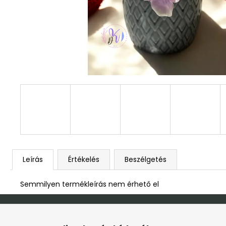
DEKOR ORCHIDEA KASPÓBAN KICSI
HALVÁNY ZÖLD
4 790 Ft
Leírás
Értékelés
Beszélgetés
Semmilyen termékleírás nem érhető el
L
á