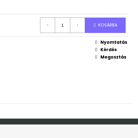
ND
Ft
KOSÁRBA
Nyomtatás
S
Kérdés
Megosztás