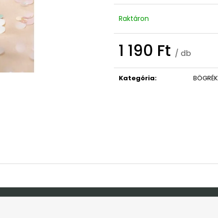
OVIS/BÖLCSIS BÚCSÚZTATÓS TÁBLA
MACSKA HÁZIRE
9 490 Ft
2 690 Ft
Raktáron
Korábbi:
10 990 Ft
Korábbi:
4 990 
1 190 Ft
/ db
Egységár:
Kategória
:
BÖGRÉK