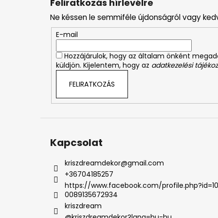
Feliratkozás hírlevélre
b
Ne késsen le semmiféle újdonságról vagy ked
l
é
E-mail
c
Hozzájárulok, hogy az általam önként mega
küldjön. Kijelentem, hogy az
adatkezelési tájékoz
FELIRATKOZÁS
Kapcsolat
kriszdreamdekor
@
gmail.com
+36704185257
https://www.facebook.com/profile.php?id=1
0089135672934
kriszdream
@kriszdreamdekor?lang=hu-hu