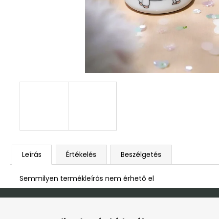
DEKOR ORCHIDEA KASPÓBAN KICSI
HALVÁNY ZÖLD
4 790 Ft
Leírás
Értékelés
Beszélgetés
Semmilyen termékleírás nem érhető el
L
á