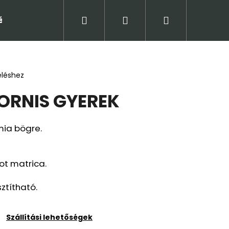
Keresés
Bejelentkezés
Kosár
tételek (ÁSZF)
Adatkezelési tájékoztató
Jogi
eléshez
ORNIS GYEREK
ia bögre.
ot matrica.
títható.
Következő
Szállítási lehetőségek