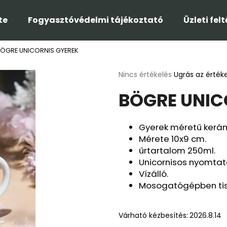
te
Fogyasztóvédelmi tájékoztató
Üzleti fel
ÖGRE UNICORNIS GYEREK
Mit keres?
A
Nincs értékelés
Ugrás az érték
termék
BÖGRE UNIC
átlagos
KERESÉS
értékelése
5-
ből
Gyerek méretű kerám
0,0
Ajánljuk
Mérete 10x9 cm.
csillag.
űrtartalom 250ml.
Unicornisos nyomtat
Vízálló.
Mosogatógépben tisz
Várható kézbesítés:
2026.8.14