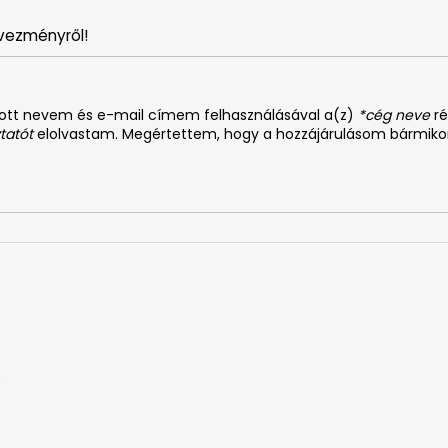
vezményről!
dott nevem és e-mail címem felhasználásával a(z)
*cég neve
ré
tatót
elolvastam. Megértettem, hogy a hozzájárulásom bármiko
0