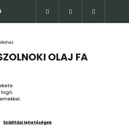
Keresés
Bejelentkezés
Kosár
tételek (ÁSZF)
Adatkezelési tájékoztató
Jogi
eléshez
ZOLNOKI OLAJ FA
ekete.
 logó.
lemekkel.
Következő
Szállítási lehetőségek