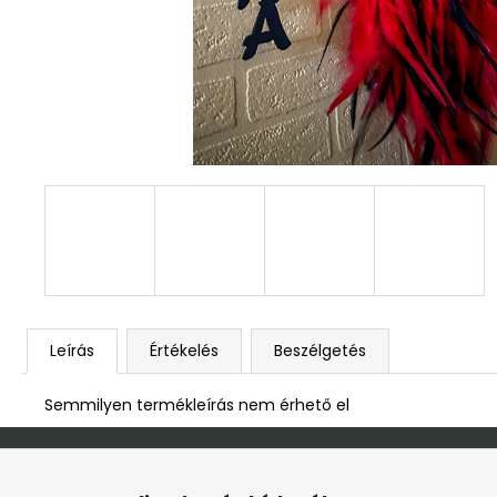
DEKOR ORCHIDEA KASPÓBAN KICSI
HALVÁNY ZÖLD
4 790 Ft
Leírás
Értékelés
Beszélgetés
Semmilyen termékleírás nem érhető el
L
á