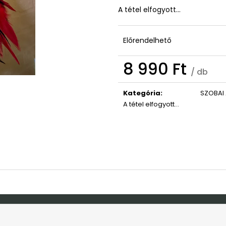
ISTEN HOZOTT ÜDVÖZLŐ TÁBLA
KONTROLLER TA
A tétel elfogyott…
GRAVÍROZOTT A
3 790 Ft
6 790 Ft
Előrendelhető
8 990 Ft
/ db
Egységár:
Kategória
:
SZOBAI
A tétel elfogyott…