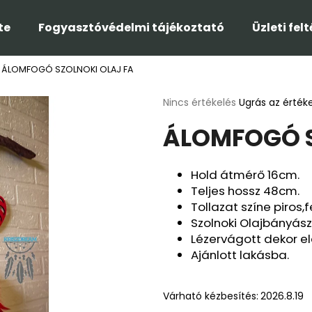
te
Fogyasztóvédelmi tájékoztató
Üzleti fel
ÁLOMFOGÓ SZOLNOKI OLAJ FA
Mit keres?
A
Nincs értékelés
Ugrás az érték
termék
ÁLOMFOGÓ S
átlagos
KERESÉS
értékelése
5-
ből
Hold átmérő 16cm.
0,0
Ajánljuk
Teljes hossz 48cm.
csillag.
Tollazat színe piros,f
Szolnoki Olajbányász
Lézervágott dekor e
Ajánlott lakásba.
Várható kézbesítés:
2026.8.19