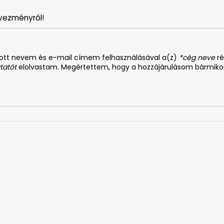
vezményről!
dott nevem és e-mail címem felhasználásával a(z)
*cég neve
ré
tatót
elolvastam. Megértettem, hogy a hozzájárulásom bármiko
0