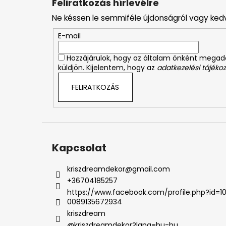
Feliratkozás hírlevélre
b
Ne késsen le semmiféle újdonságról vagy ked
l
é
E-mail
c
Hozzájárulok, hogy az általam önként mega
küldjön. Kijelentem, hogy az
adatkezelési tájékoz
FELIRATKOZÁS
Kapcsolat
kriszdreamdekor
@
gmail.com
+36704185257
https://www.facebook.com/profile.php?id=1
0089135672934
kriszdream
@kriszdreamdekor?lang=hu-hu