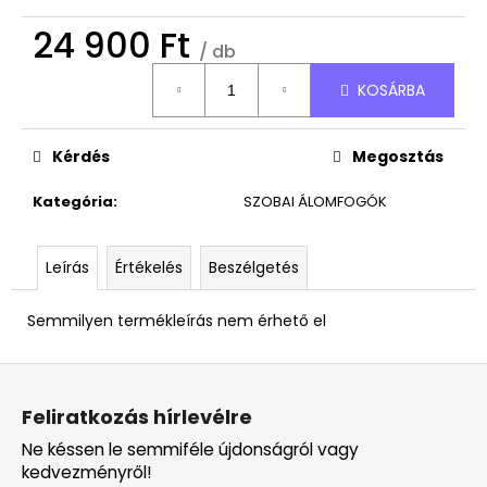
24 900 Ft
/ db
Egységár:
KOSÁRBA
Kérdés
Megosztás
Kategória
:
SZOBAI ÁLOMFOGÓK
Leírás
Értékelés
Beszélgetés
Semmilyen termékleírás nem érhető el
L
á
Feliratkozás hírlevélre
b
Ne késsen le semmiféle újdonságról vagy
l
kedvezményről!