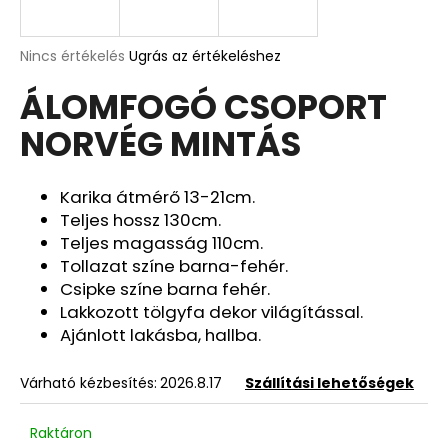
A
A
Nincs értékelés
Ugrás az értékeléshez
termék
j
ÁLOMFOGÓ CSOPORT
átlagos
á
értékelése
n
NORVÉG MINTÁS
5-
l
ből
j
0,0
u
csillag.
Karika átmérő 13-21cm.
k
Teljes hossz 130cm.
Teljes magasság 110cm.
Tollazat színe barna-fehér.
MACSKA
Csipke színe barna fehér.
HÁZIREND
Lakkozott tölgyfa dekor világítással.
2
690
Ajánlott lakásba, hallba.
Ft
Korábbi:
4
Várható kézbesítés:
2026.8.17
Szállítási lehetőségek
990
Ft
Raktáron