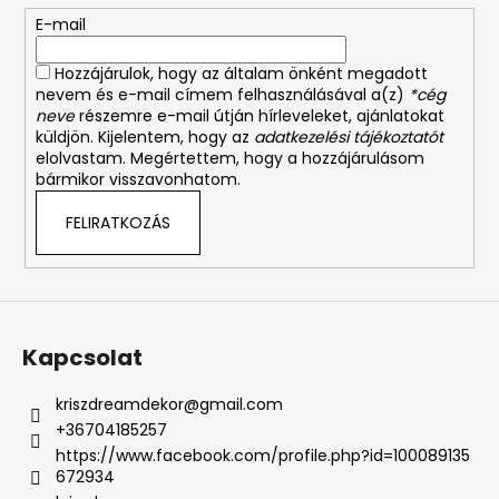
é
E-mail
c
Hozzájárulok, hogy az általam önként megadott
nevem és e-mail címem felhasználásával a(z)
*cég
neve
részemre e-mail útján hírleveleket, ajánlatokat
küldjön. Kijelentem, hogy az
adatkezelési tájékoztatót
elolvastam. Megértettem, hogy a hozzájárulásom
bármikor visszavonhatom.
FELIRATKOZÁS
Kapcsolat
kriszdreamdekor
@
gmail.com
+36704185257
https://www.facebook.com/profile.php?id=100089135
672934