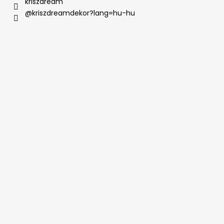
kriszdream
@kriszdreamdekor?lang=hu-hu