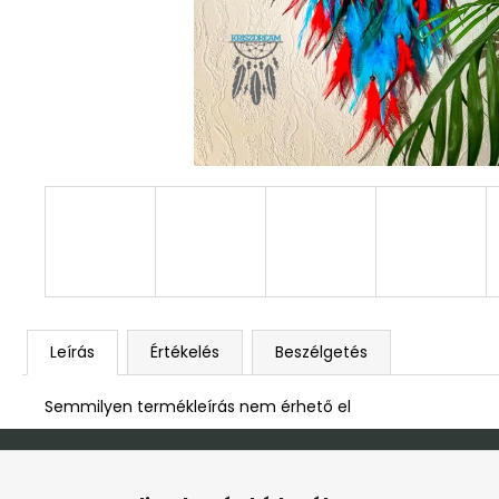
DEKOR ORCHIDEA KASPÓBAN KICSI
HALVÁNY ZÖLD
4 790 Ft
Leírás
Értékelés
Beszélgetés
Semmilyen termékleírás nem érhető el
L
á