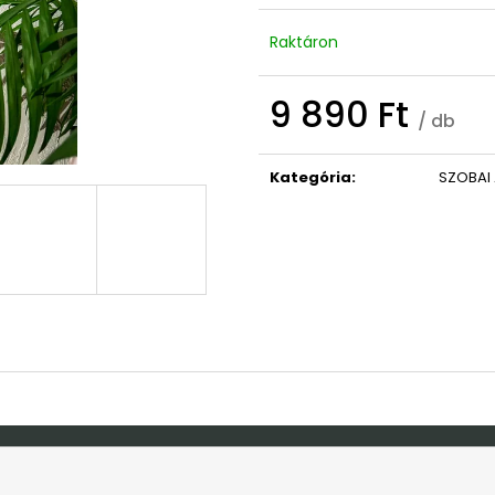
OVIS/BÖLCSIS BÚCSÚZTATÓS TÁBLA
MACSKA HÁZIRE
9 490 Ft
2 690 Ft
Raktáron
Korábbi:
10 990 Ft
Korábbi:
4 990 
9 890 Ft
/ db
Egységár:
Kategória
:
SZOBAI