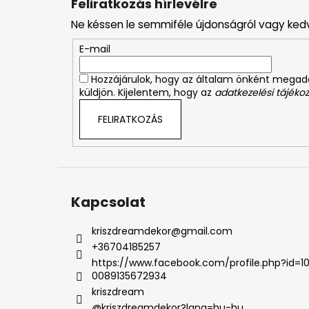
Feliratkozás hírlevélre
b
Ne késsen le semmiféle újdonságról vagy ked
l
é
E-mail
c
Hozzájárulok, hogy az általam önként mega
küldjön. Kijelentem, hogy az
adatkezelési tájékoz
FELIRATKOZÁS
Kapcsolat
kriszdreamdekor
@
gmail.com
+36704185257
https://www.facebook.com/profile.php?id=1
0089135672934
kriszdream
@kriszdreamdekor?lang=hu-hu