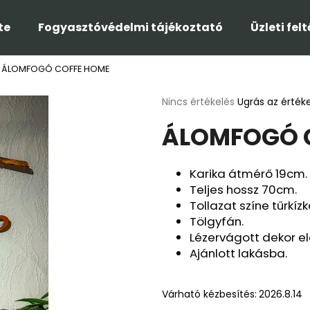
te
Fogyasztóvédelmi tájékoztató
Üzleti fel
ÁLOMFOGÓ COFFE HOME
Mit keres?
A
Nincs értékelés
Ugrás az érték
termék
ÁLOMFOGÓ 
átlagos
KERESÉS
értékelése
5-
ből
Karika átmérő 19cm.
0,0
Ajánljuk
Teljes hossz 70cm.
csillag.
Tollazat színe tűrkízk
Tölgyfán.
Lézervágott dekor e
Ajánlott lakásba.
Várható kézbesítés:
2026.8.14