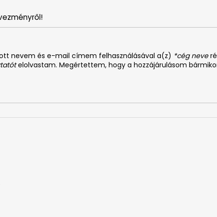
vezményről!
dott nevem és e-mail címem felhasználásával a(z)
*cég neve
ré
tatót
elolvastam. Megértettem, hogy a hozzájárulásom bármiko
0