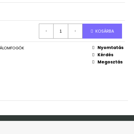
ND
Ft
KOSÁRBA
Nyomtatás
 ÁLOMFOGÓK
Kérdés
Megosztás