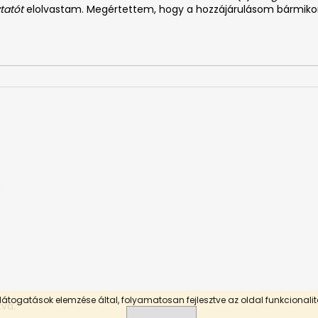
tatót
elolvastam. Megértettem, hogy a hozzájárulásom bármiko
0
látogatások elemzése által, folyamatosan fejlesztve az oldal funkcionali
tva.