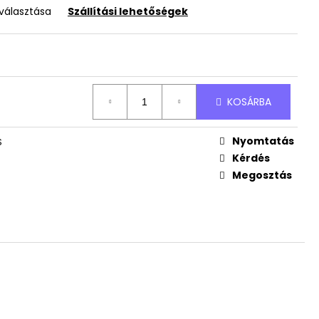
ÜDVÖZLŐ TÁBLA
iválasztása
Szállítási lehetőségek
KOSÁRBA
Nyomtatás
S
Kérdés
Megosztás