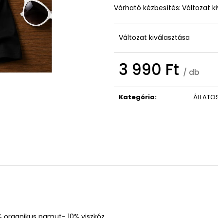
OVIS/BÖLCSIS BÚCSÚZTATÓS TÁBLA
ISTEN HOZOTT 
Várható kézbesítés:
Változat k
9 490 Ft
3 790 Ft
Korábbi:
10 990 Ft
Változat kiválasztása
3 990 Ft
/ db
Egységár:
Kategória
:
ÁLLATO
% organikus pamut- 10% viszkóz