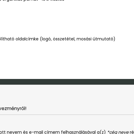
ítható oldalcímke (logó, összetétel, mosási útmutató)
vezményről!
dott nevem és e-mail címem felhasználásával a(z)
*cég neve
ré