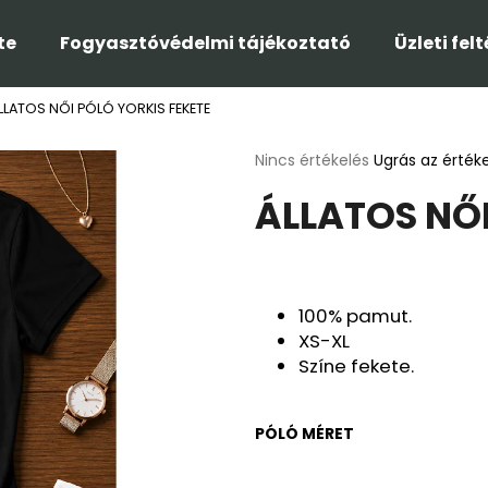
te
Fogyasztóvédelmi tájékoztató
Üzleti fel
LLATOS NŐI PÓLÓ YORKIS FEKETE
Mit keres?
A
Nincs értékelés
Ugrás az érték
termék
ÁLLATOS NŐI
átlagos
KERESÉS
értékelése
5-
ből
0,0
Ajánljuk
csillag.
100% pamut.
XS-XL
Színe fekete.
PÓLÓ MÉRET