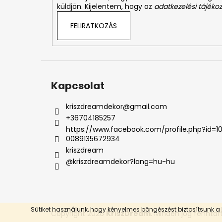
küldjön. Kijelentem, hogy az
adatkezelési tájékoz
FELIRATKOZÁS
Kapcsolat
kriszdreamdekor
@
gmail.com
+36704185257
https://www.facebook.com/profile.php?id=1
0089135672934
kriszdream
@kriszdreamdekor?lang=hu-hu
Sütiket használunk, hogy kényelmes böngészést biztosítsunk a 
Copyright 2026
KriszDream
. Minden jog fenntar