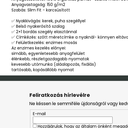
Anyagvastagság: 150 g/m2
Szabás: Slim Fit - karcsúsított
✅ Nyakkivágás: kerek, puha szegéllyel
✅ Belső nyakerősítő szalag
✅ 2×1 bordás szegély elasztánnal
✅ Címkézés: szőtt méretcímke a nyaknál- könnyen eltávol
✅ Felületkezelés: enzimes mosás
Az enzimes kezelés előnyei:
simább, egyenletesebb anyagfelület
élénkebb, részletgazdagabb nyomatok
kevesebb utómunka (aláalapozás, fixálás)
tartósabb, kopásállóbb nyomat
L
á
Feliratkozás hírlevélre
b
Ne késsen le semmiféle újdonságról vagy ked
l
é
E-mail
c
Hozzájárulok, hogy az általam önként mega