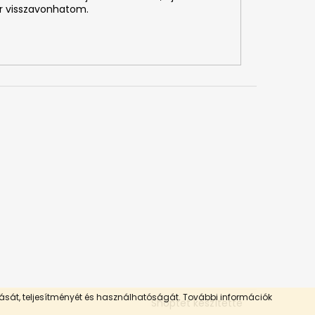
r visszavonhatom.
tását, teljesítményét és használhatóságát.
További információk
Shoptet készítette