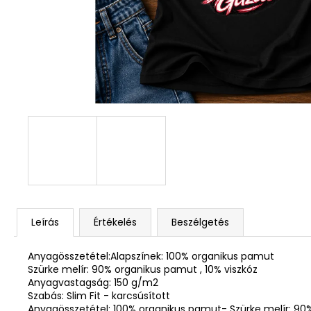
DEKOR ORCHIDEA KASPÓBAN KICSI
HALVÁNY ZÖLD
4 790 Ft
Leírás
Értékelés
Beszélgetés
Anyagösszetétel:Alapszínek: 100% organikus pamut
Szürke melír: 90% organikus pamut , 10% viszkóz
Anyagvastagság: 150 g/m2
Szabás: Slim Fit - karcsúsított
Anyagösszetétel: 100% organikus pamut- Szürke melír: 90