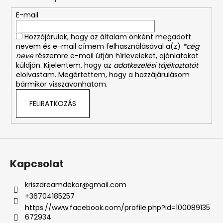
é
E-mail
c
Hozzájárulok, hogy az általam önként megadott
nevem és e-mail címem felhasználásával a(z)
*cég
neve
részemre e-mail útján hírleveleket, ajánlatokat
küldjön. Kijelentem, hogy az
adatkezelési tájékoztatót
elolvastam. Megértettem, hogy a hozzájárulásom
bármikor visszavonhatom.
FELIRATKOZÁS
Kapcsolat
kriszdreamdekor
@
gmail.com
+36704185257
https://www.facebook.com/profile.php?id=100089135
672934