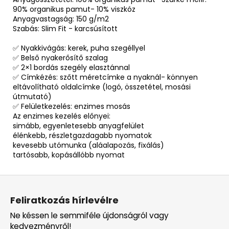
90% organikus pamut- 10% viszkóz
Anyagvastagság: 150 g/m2
Szabás: Slim Fit - karcsúsított
✅ Nyakkivágás: kerek, puha szegéllyel
✅ Belső nyakerősítő szalag
✅ 2×1 bordás szegély elasztánnal
✅ Címkézés: szőtt méretcímke a nyaknál- könnyen
eltávolítható oldalcímke (logó, összetétel, mosási
útmutató)
✅ Felületkezelés: enzimes mosás
Az enzimes kezelés előnyei:
simább, egyenletesebb anyagfelület
élénkebb, részletgazdagabb nyomatok
kevesebb utómunka (aláalapozás, fixálás)
tartósabb, kopásállóbb nyomat
L
á
Feliratkozás hírlevélre
b
Ne késsen le semmiféle újdonságról vagy
l
kedvezményről!