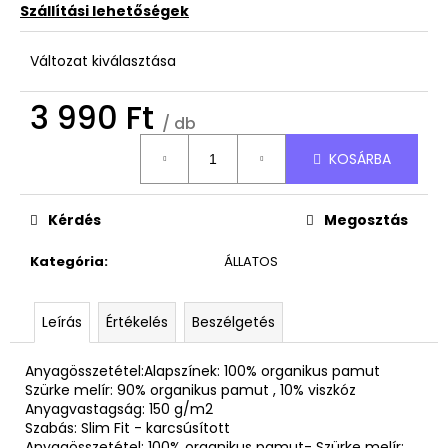
4
Szállítási lehetőségek
490
Ft
Változat kiválasztása
3 990 Ft
/ db
Egységár:
KOSÁRBA
Kérdés
Megosztás
Kategória
:
ÁLLATOS
Leírás
Értékelés
Beszélgetés
Anyagösszetétel:Alapszínek: 100% organikus pamut
Szürke melír: 90% organikus pamut , 10% viszkóz
Anyagvastagság: 150 g/m2
Szabás: Slim Fit - karcsúsított
Anyagösszetétel: 100% organikus pamut- Szürke melír: