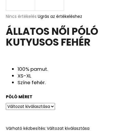
A
A
Nincs értékelés
Ugrás az értékeléshez
termék
j
ÁLLATOS NŐI PÓLÓ
átlagos
á
értékelése
n
KUTYUSOS FEHÉR
5-
l
ből
j
0,0
u
csillag.
k
100% pamut.
XS-XL
DEKOR
Színe fehér.
ORCHIDEA
KASPÓBAN
HALVÁNY
PÓLÓ MÉRET
CIRMOS
LILA
4
090
Ft
Korábbi:
Várható kézbesítés:
Változat kiválasztása